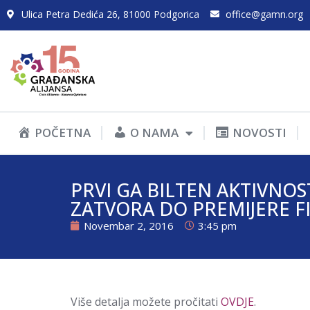
Ulica Petra Dedića 26, 81000 Podgorica
office@gamn.org
POČETNA
O NAMA
NOVOSTI
PRVI GA BILTEN AKTIVNO
ZATVORA DO PREMIJERE F
Novembar 2, 2016
3:45 pm
Više detalja možete pročitati
OVDJE
.