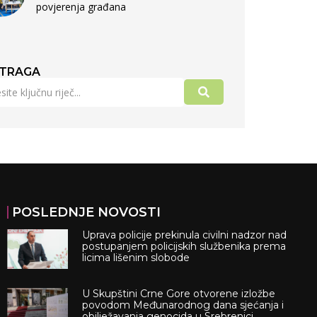
povjerenja građana
TRAGA
POSLEDNJE NOVOSTI
Uprava policije prekinula civilni nadzor nad
postupanjem policijskih službenika prema
licima lišenim slobode
U Skupštini Crne Gore otvorene izložbe
povodom Međunarodnog dana sjećanja i
obilježavanja genocida u Srebrenici