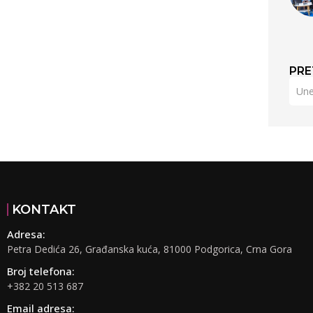
PRE
KONTAKT
Adresa:
Petra Dedića 26, Građanska kuća, 81000 Podgorica, Crna Gora
Broj telefona:
+382 20 513 687
Email adresa: