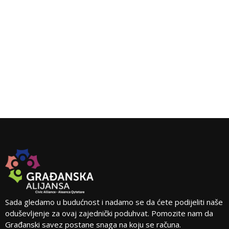
Sada gledamo u budućnost i nadamo se da ćete podijeliti naše
oduševljenje za ovaj zajednički poduhvat. Pomozite nam da
Građanski savez postane snaga na koju se računa.