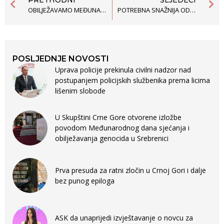
OBILJEŽAVAMO MEĐUNARODNI DAN PODRŠKE ŽRTVAMA TORTURE
POTREBNA SNAŽNIJA ODLUČNOST ZA BORBU PROTIV TORTURE
POSLJEDNJE NOVOSTI
Uprava policije prekinula civilni nadzor nad
postupanjem policijskih službenika prema licima
lišenim slobode
U Skupštini Crne Gore otvorene izložbe
povodom Međunarodnog dana sjećanja i
obilježavanja genocida u Srebrenici
Prva presuda za ratni zločin u Crnoj Gori i dalje
bez punog epiloga
ASK da unaprijedi izvještavanje o novcu za