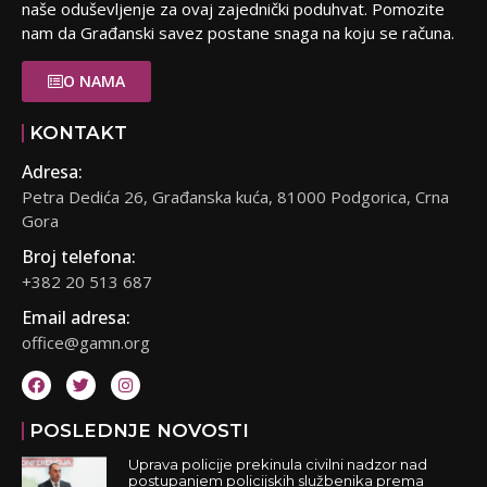
naše oduševljenje za ovaj zajednički poduhvat. Pomozite
nam da Građanski savez postane snaga na koju se računa.
O NAMA
KONTAKT
Adresa:
Petra Dedića 26, Građanska kuća, 81000 Podgorica, Crna
Gora
Broj telefona:
+382 20 513 687
Email adresa:
office@gamn.org
POSLEDNJE NOVOSTI
Uprava policije prekinula civilni nadzor nad
postupanjem policijskih službenika prema