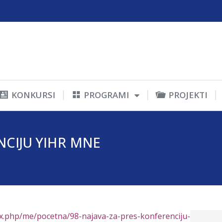
KONKURSI
PROGRAMI
PROJEKTI
NCIJU YIHR MNE
ex.php/me/pocetna/98-najava-za-pres-konferenciju-