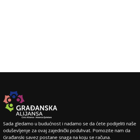
Sada gledamo u budućnost i nadamo se da ćete podijeliti naše
oduševljenje za ovaj zajednički poduhvat. Pomozite nam da
Građanski savez postane snaga na koju se računa.