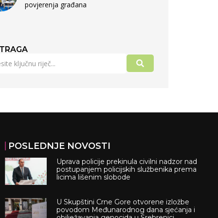
povjerenja građana
TRAGA
POSLEDNJE NOVOSTI
Uprava policije prekinula civilni nadzor nad
postupanjem policijskih službenika prema
licima lišenim slobode
U Skupštini Crne Gore otvorene izložbe
povodom Međunarodnog dana sjećanja i
obilježavanja genocida u Srebrenici