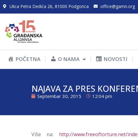
Ulica Petra Dedića 26, 81000 Podgorica
office@gamn.org
POČETNA
O NAMA
NOVOSTI
NAJAVA ZA PRES KONFERE
Septembar 30, 2015
12:04 pm
Više na:
http://www.freeoftorture.net/ind