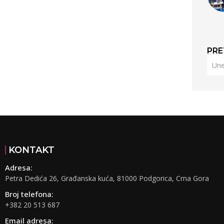
PRE
KONTAKT
Adresa:
Petra Dedića 26, Građanska kuća, 81000 Podgorica, Crna Gora
Broj telefona:
+382 20 513 687
Email adresa: