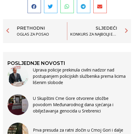
PRETHODNI
SLJEDEĆI
OGLAS ZA POSAO
KONKURS ZA NAJBOLJI ESEJ NA TEMU “BOGATSTVO ROMSKE KULTURE JE I NAŠE BOGATSTVO”
POSLJEDNJE NOVOSTI
Uprava policije prekinula civilni nadzor nad
postupanjem policijskih službenika prema licima
lišenim slobode
U Skupštini Crne Gore otvorene izložbe
povodom Međunarodnog dana sjećanja i
obilježavanja genocida u Srebrenici
Prva presuda za ratni zločin u Crnoj Gori i dalje