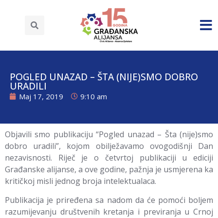
POGLED UNAZAD – ŠTA (NIJE)SMO DOBRO
URADILI
Maj 17, 2019
9:10 am
Objavili smo publikaciju “Pogled unazad – Šta (nije)smo
dobro uradili”, kojom obilježavamo ovogodišnji Dan
nezavisnosti. Riječ je o četvrtoj publikaciji u ediciji
Građanske alijanse, a ove godine, pažnja je usmjerena ka
kritičkoj misli jednog broja intelektualaca.
Publikacija je priređena sa nadom da će pomoći boljem
razumijevanju društvenih kretanja i previranja u Crnoj