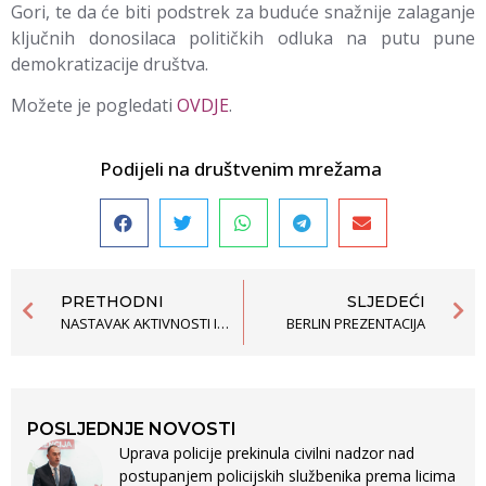
Gori, te da će biti podstrek za buduće snažnije zalaganje
ključnih donosilaca političkih odluka na putu pune
demokratizacije društva.
Možete je pogledati
OVDJE
.
Podijeli na društvenim mrežama
PRETHODNI
SLJEDEĆI
NASTAVAK AKTIVNOSTI IZGRADNJE KAPACITETA POLICIJE I TUŽILAŠTVA NA LOKALNOM NIVOU – TEMATSKI TRENINZI U HERCEG NOVOM
BERLIN PREZENTACIJA
POSLJEDNJE NOVOSTI
Uprava policije prekinula civilni nadzor nad
postupanjem policijskih službenika prema licima