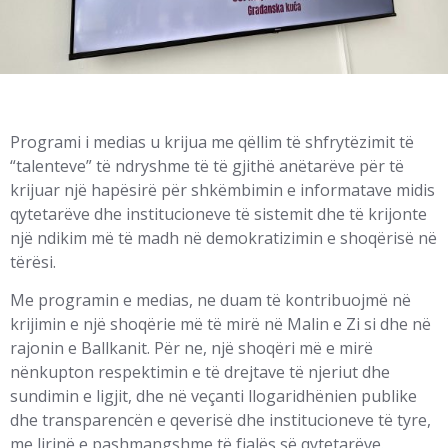
Programi i medias u krijua me qëllim të shfrytëzimit të
“talenteve” të ndryshme të të gjithë anëtarëve për të
krijuar një hapësirë për shkëmbimin e informatave midis
qytetarëve dhe institucioneve të sistemit dhe të krijonte
një ndikim më të madh në demokratizimin e shoqërisë në
tërësi.
Me programin e medias, ne duam të kontribuojmë në
krijimin e një shoqërie më të mirë në Malin e Zi si dhe në
rajonin e Ballkanit. Për ne, një shoqëri më e mirë
nënkupton respektimin e të drejtave të njeriut dhe
sundimin e ligjit, dhe në veçanti llogaridhënien publike
dhe transparencën e qeverisë dhe institucioneve të tyre,
me lirinë e pashmangshme të fjalës së qytetarëve.