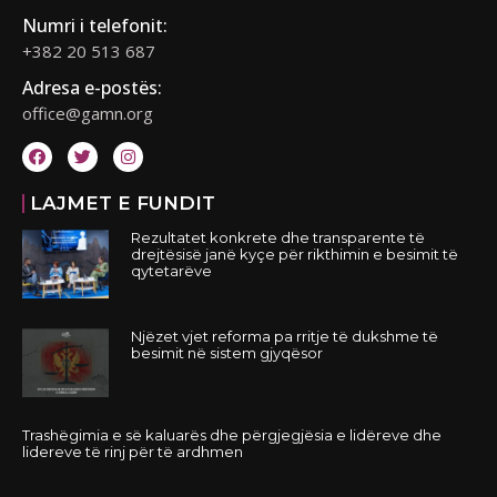
Numri i telefonit:
+382 20 513 687
Adresa e-postës:
office@gamn.org
LAJMET E FUNDIT
Rezultatet konkrete dhe transparente të
drejtësisë janë kyçe për rikthimin e besimit të
qytetarëve
Njëzet vjet reforma pa rritje të dukshme të
besimit në sistem gjyqësor
Trashëgimia e së kaluarës dhe përgjegjësia e lidëreve dhe
lidereve të rinj për të ardhmen