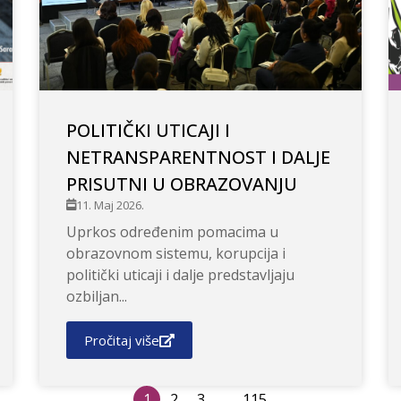
POLITIČKI UTICAJI I
NETRANSPARENTNOST I DALJE
PRISUTNI U OBRAZOVANJU
11. Maj 2026.
Uprkos određenim pomacima u
obrazovnom sistemu, korupcija i
politički uticaji i dalje predstavljaju
ozbiljan...
Pročitaj više
1
2
3
…
115