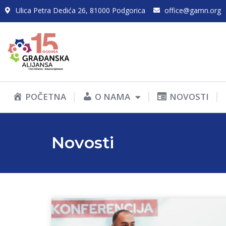
Ulica Petra Dedića 26, 81000 Podgorica
office@gamn.org
POČETNA
O NAMA
NOVOSTI
Novosti