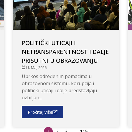
POLITIČKI UTICAJI I
NETRANSPARENTNOST I DALJE
PRISUTNI U OBRAZOVANJU
11. Maj 2026.
Uprkos određenim pomacima u
obrazovnom sistemu, korupcija i
politički uticaji i dalje predstavljaju
ozbiljan...
Pročitaj više
1
2
3
…
115