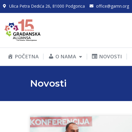
Ulica Petra Dedića 26, 81000 Podgorica
office@gamn.org
POČETNA
O NAMA
NOVOSTI
Novosti