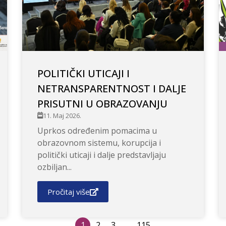
POLITIČKI UTICAJI I
NETRANSPARENTNOST I DALJE
PRISUTNI U OBRAZOVANJU
11. Maj 2026.
Uprkos određenim pomacima u
obrazovnom sistemu, korupcija i
politički uticaji i dalje predstavljaju
ozbiljan...
Pročitaj više
1
2
3
…
115