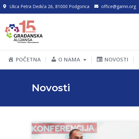
Ulica Petra Dedića 26, 81000 Podgorica
office@gamn.org
POČETNA
O NAMA
NOVOSTI
Novosti