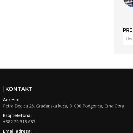
PRE
KONTAKT
Adresa:
Petra Dedića 26, Građanska kuća, 81000 Podgorica, Crna Gora
Broj telefona:
+382 20 513 687
Email adresa: