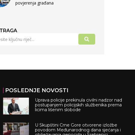
povjerenja građana
TRAGA
POSLEDNJE NOVOSTI
Uprava policije prekinula civilni nadzor nad
postupanjem policijskih službenika prema
licima lišenim slobode
U Skupštini Crne Gore otvorene izložbe
povodom Međunarodnog dana sjećanja i
obilježavanja genocida u Srebrenici