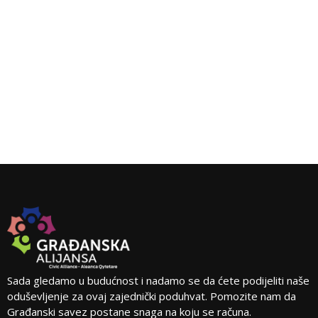
Sada gledamo u budućnost i nadamo se da ćete podijeliti naše
oduševljenje za ovaj zajednički poduhvat. Pomozite nam da
Građanski savez postane snaga na koju se računa.