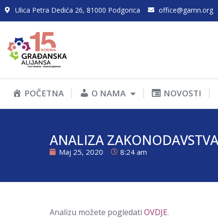
Ulica Petra Dedića 26, 81000 Podgorica
office@gamn.org
POČETNA
O NAMA
NOVOSTI
ANALIZA ZAKONODAVSTVA 
Maj 25, 2020
8:24 am
Analizu možete pogledati
OVDJE
.