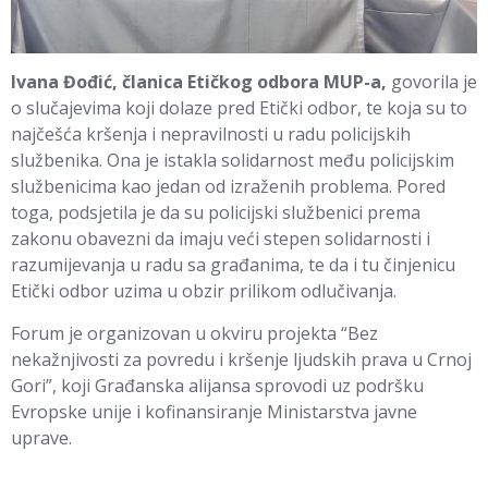
Ivana Đođić, članica Etičkog odbora MUP-a,
govorila je
o slučajevima koji dolaze pred Etički odbor, te koja su to
najčešća kršenja i nepravilnosti u radu policijskih
službenika. Ona je istakla solidarnost među policijskim
službenicima kao jedan od izraženih problema. Pored
toga, podsjetila je da su policijski službenici prema
zakonu obavezni da imaju veći stepen solidarnosti i
razumijevanja u radu sa građanima, te da i tu činjenicu
Etički odbor uzima u obzir prilikom odlučivanja.
Forum je organizovan u okviru projekta “Bez
nekažnjivosti za povredu i kršenje ljudskih prava u Crnoj
Gori”, koji Građanska alijansa sprovodi uz podršku
Evropske unije i kofinansiranje Ministarstva javne
uprave.