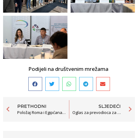
Podijeli na društvenim mrežama
PRETHODNI
SLJEDEĆI
Položaj Roma i Egipćana u Crnoj Gori: vrijeme je za konkretna djela
Oglas za prevodioca za ukrajinski – ruski jezik