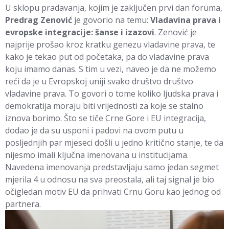
U sklopu pradavanja, kojim je zaključen prvi dan foruma,
Predrag Zenović
je govorio na temu:
Vladavina prava i
evropske integracije: šanse i izazovi
. Zenović je
najprije prošao kroz kratku genezu vladavine prava, te
kako je tekao put od početaka, pa do vladavine prava
koju imamo danas. S tim u vezi, naveo je da ne možemo
reći da je u Evropskoj uniji svako društvo društvo
vladavine prava. To govori o tome koliko ljudska prava i
demokratija moraju biti vrijednosti za koje se stalno
iznova borimo. Što se tiče Crne Gore i EU integracija,
dodao je da su usponi i padovi na ovom putu u
posljednjih par mjeseci došli u jedno kritično stanje, te da
nijesmo imali ključna imenovana u institucijama.
Navedena imenovanja predstavljaju samo jedan segmet
mjerila 4 u odnosu na sva preostala, ali taj signal je bio
očigledan motiv EU da prihvati Crnu Goru kao jednog od
partnera.