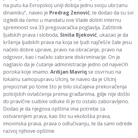
na putu ka Evropskoj uniji dobija jednu svoju ubrzanu
dinamiku“, naveo je
Predrag Zenović
, te dodao da su svi
izgledi da ćemo u mandatu ove Vlade dobiti internu
spremnost sva 33 pregovaračka poglavlja. Zaštitnik
ljudskih prava i sloboda,
Siniša Bjeković
, ukazao je da
kršenja ljudskih prava na koja se ljudi najčešće žale jesu
načelo dobre uprave, pravo na obraćanje, pravo na
odgovor, kao i načelo zabrane diskriminacije. On je
naglasio da je ćutanje administracije jedno od najvećih
poroka koje imamo.
Ardijan Mavriq
se osvrnuo na
lokalnu samopupravu Ulcinj, te naveo da je Ulcinj
prepoznat po tome što je bilo slučajeva prekoračenja
policijskih ovlašćenja prema građanima, gdje nije došlo
do pravične sudske odluke ili je to ostalo zaboravljeno.
Dodao je da njegova opština ima potrebe za
ostvarenjem prava, kao što su ekološka prava,
imovinska prava, prava o odlučivanju, te da sami odrede
razvoj njihove opštine.