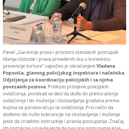
Panel „Garancije prava i procesni standardi: postupak
lišenja slobode i prava privedenih lica u kontekstu
prevencije torture“ započeo je obraćanjem
Vladana
Popovića, glavnog policijskog inspektora i načelnika
Odjeljenja za koordinaciju policijskih i sa njima
povezanih poslova
. Prilikom primjene policijskih
ovlašćenja, ponekad se desi da dođe do prekoračenja
ovlašćenja i do mučenja i zlostavljanja građana prema
kojima se porekoračuju ta ovlašćenja. Prvi način da
dođemo do nulte tolerancije na zlostavljanje i mučenje
jeste da izradimo instruckije i pravila postupanja. Značaj
tih instrikcija i pravila jeste da sva ona postupanja koja