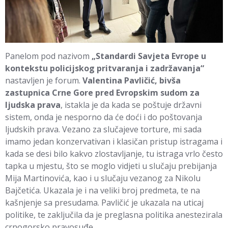
Panelom pod nazivom
„Standardi Savjeta Evrope u
kontekstu policijskog pritvaranja i zadržavanja“
nastavljen je forum.
Valentina Pavličić, bivša
zastupnica Crne Gore pred Evropskim sudom za
ljudska prava
, istakla je da kada se poštuje državni
sistem, onda je nesporno da će doći i do poštovanja
ljudskih prava. Vezano za slučajeve torture, mi sada
imamo jedan konzervativan i klasičan pristup istragama i
kada se desi bilo kakvo zlostavljanje, tu istraga vrlo često
tapka u mjestu, što se moglo vidjeti u slučaju prebijanja
Mija Martinovića, kao i u slučaju vezanog za Nikolu
Bajčetića. Ukazala je i na veliki broj predmeta, te na
kašnjenje sa presudama. Pavličić je ukazala na uticaj
politike, te zaključila da je preglasna politika anestezirala
crnogorsko pravosuđe.