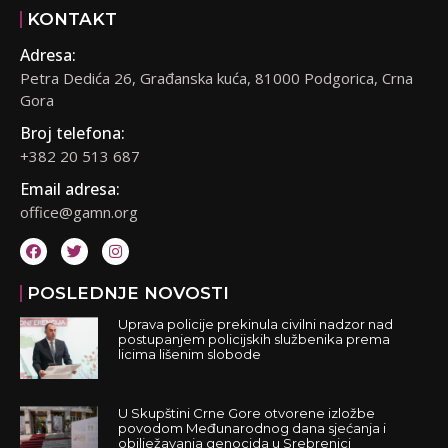
KONTAKT
Adresa:
Petra Dedića 26, Građanska kuća, 81000 Podgorica, Crna
Gora
Broj telefona:
+382 20 513 687
Email adresa:
office@gamn.org
POSLEDNJE NOVOSTI
Uprava policije prekinula civilni nadzor nad
postupanjem policijskih službenika prema
licima lišenim slobode
U Skupštini Crne Gore otvorene izložbe
povodom Međunarodnog dana sjećanja i
obilježavanja genocida u Srebrenici