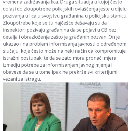
vremena zadržavanja lica. Druga situacija u kojoj često
dolazi do zloupotrebe policijskih ovlašćenja jeste u dijelu
pozivanja u lica u svojstvu građanina u policijsku stanicu.
Zloupotrebe koje se tu najčešće dešavaju su da
inspektori pozivaju građanina da se pojavi u CB bez
detalja i obrazloženja zašto je građanin pozvan. On je
ukazao i na problem informisanja javnosti o određenom
slučaju, koje često može na neki način da kompromituje
istražni postupak, te da se zato mora pronaći mjera
izmedju potrebe za informisanjem javnog mjenja i
obaveze da se u tome ipak ne prekrše svi kriterijumi
vezani za istragu.