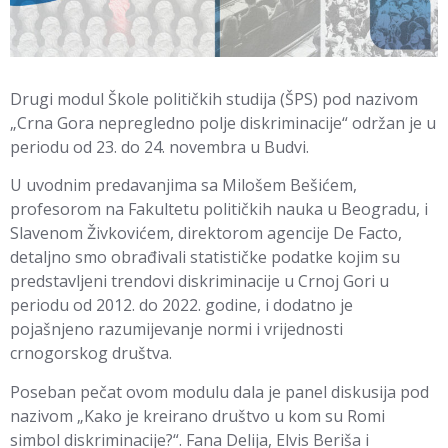
Drugi modul Škole političkih studija (ŠPS) pod nazivom
„Crna Gora nepregledno polje diskriminacije“ održan je u
periodu od 23. do 24. novembra u Budvi.
U uvodnim predavanjima sa Milošem Bešićem,
profesorom na Fakultetu političkih nauka u Beogradu, i
Slavenom Živkovićem, direktorom agencije De Facto,
detaljno smo obrađivali statističke podatke kojim su
predstavljeni trendovi diskriminacije u Crnoj Gori u
periodu od 2012. do 2022. godine, i dodatno je
pojašnjeno razumijevanje normi i vrijednosti
crnogorskog društva.
Poseban pečat ovom modulu dala je panel diskusija pod
nazivom „Kako je kreirano društvo u kom su Romi
simbol diskriminacije?“. Fana Delija, Elvis Beriša i