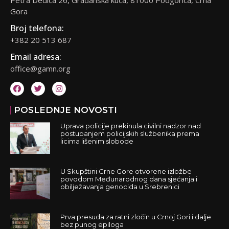
Petra Dedića 26, Građanska kuća, 81000 Podgorica, Crna
Gora
Broj telefona:
+382 20 513 687
Email adresa:
office@gamn.org
POSLEDNJE NOVOSTI
Uprava policije prekinula civilni nadzor nad
postupanjem policijskih službenika prema
licima lišenim slobode
U Skupštini Crne Gore otvorene izložbe
povodom Međunarodnog dana sjećanja i
obilježavanja genocida u Srebrenici
Prva presuda za ratni zločin u Crnoj Gori i dalje
bez punog epiloga