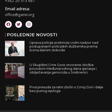
+382 20 513 687
Email adresa:
office@gamn.org
POSLEDNJE NOVOSTI
Uprava policije prekinula civilni nadzor nad
postupanjem policijskih službenika prema
licima lišenim slobode
U Skupštini Crne Gore otvorene izložbe
povodom Međunarodnog dana sjećanja i
obilježavanja genocida u Srebrenici
Prva presuda za ratni zločin u Crnoj Gori i dalje
bez punog epiloga