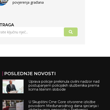
povjerenja građana
TRAGA
POSLEDNJE NOVOSTI
Uprava policije prekinula civilni nadzor nad
postupanjem policijskih službenika prema
licima lišenim slobode
U Skupštini Crne Gore otvorene izložbe
povodom Međunarodnog dana sjećanja i
obilježavanja genocida u Srebrenici