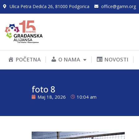
Ulica Petra Dedića 26, 81000 Podgorica
office@gamn.org
POČETNA
O NAMA
NOVOSTI
foto 8
Maj 18, 2026
10:04 am