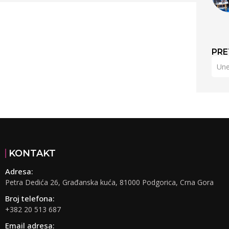
PRE
KONTAKT
Adresa:
Petra Dedića 26, Građanska kuća, 81000 Podgorica, Crna Gora
Broj telefona:
+382 20 513 687
Email adresa: