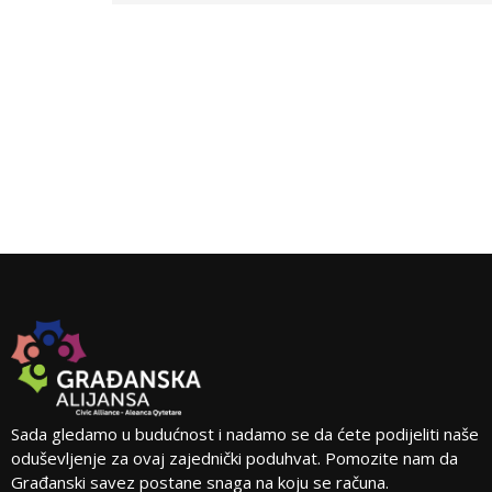
Sada gledamo u budućnost i nadamo se da ćete podijeliti naše
oduševljenje za ovaj zajednički poduhvat. Pomozite nam da
Građanski savez postane snaga na koju se računa.