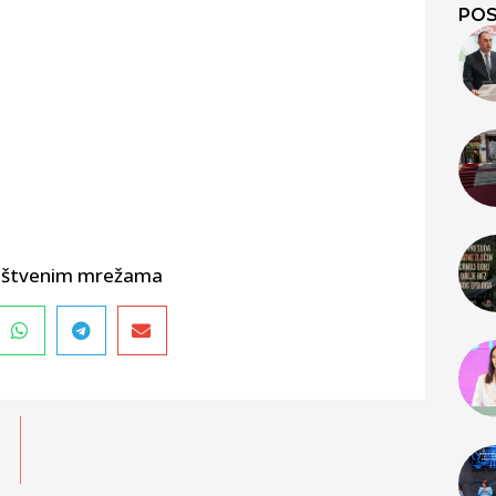
POS
društvenim mrežama