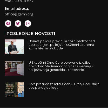
+382 20 513 687
Email adresa:
office@gamn.org
POSLEDNJE NOVOSTI
Uprava policije prekinula civilni nadzor nad
postupanjem policijskih službenika prema
licima lišenim slobode
U Skupštini Crne Gore otvorene izložbe
povodom Međunarodnog dana sjećanja i
obilježavanja genocida u Srebrenici
Prva presuda za ratni zločin u Crnoj Gori i dalje
bez punog epiloga