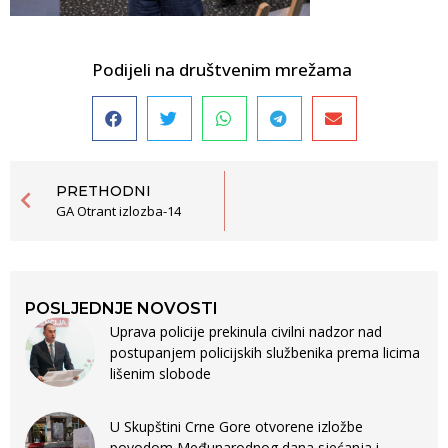
Podijeli na društvenim mrežama
PRETHODNI
GA Otrant izlozba-14
POSLJEDNJE NOVOSTI
Uprava policije prekinula civilni nadzor nad
postupanjem policijskih službenika prema licima
lišenim slobode
U Skupštini Crne Gore otvorene izložbe
povodom Međunarodnog dana sjećanja i