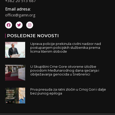
+382 20 513 687
Email adresa:
office@gamn.org
POSLEDNJE NOVOSTI
Uprava policije prekinula civilni nadzor nad
postupanjem policijskih službenika prema
licima lišenim slobode
U Skupštini Crne Gore otvorene izložbe
povodom Međunarodnog dana sjećanja i
obilježavanja genocida u Srebrenici
Prva presuda za ratni zločin u Crnoj Gori i dalje
bez punog epiloga