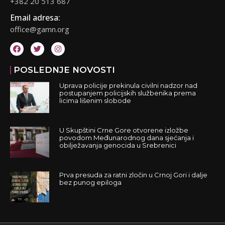
+382 20 513 687
Email adresa:
office@gamn.org
POSLEDNJE NOVOSTI
Uprava policije prekinula civilni nadzor nad
postupanjem policijskih službenika prema
licima lišenim slobode
U Skupštini Crne Gore otvorene izložbe
povodom Međunarodnog dana sjećanja i
obilježavanja genocida u Srebrenici
Prva presuda za ratni zločin u Crnoj Gori i dalje
bez punog epiloga