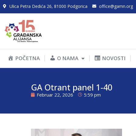
Ulica Petra Dedića 26, 81000 Podgorica
office@gamn.org
POČETNA
O NAMA
NOVOSTI
GA Otrant panel 1-40
Februar 22, 2026
5:59 pm