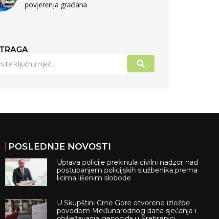
povjerenja građana
TRAGA
POSLEDNJE NOVOSTI
Uprava policije prekinula civilni nadzor nad
postupanjem policijskih službenika prema
licima lišenim slobode
U Skupštini Crne Gore otvorene izložbe
povodom Međunarodnog dana sjećanja i
obilježavanja genocida u Srebrenici