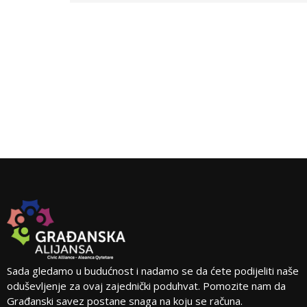
Sada gledamo u budućnost i nadamo se da ćete podijeliti naše
oduševljenje za ovaj zajednički poduhvat. Pomozite nam da
Građanski savez postane snaga na koju se računa.