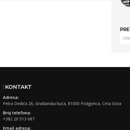
PRE
KONTAKT
Adresa:
Petra Dedića 26, Građanska kuća, 81000 Podgorica, Crna Gora
Broj telefona:
+382 20 513 687
Email adresa: