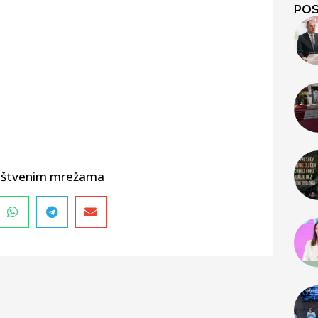
POS
društvenim mrežama