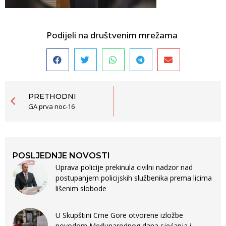
Podijeli na društvenim mrežama
PRETHODNI
GA prva noc-16
POSLJEDNJE NOVOSTI
Uprava policije prekinula civilni nadzor nad
postupanjem policijskih službenika prema licima
lišenim slobode
U Skupštini Crne Gore otvorene izložbe
povodom Međunarodnog dana sjećanja i