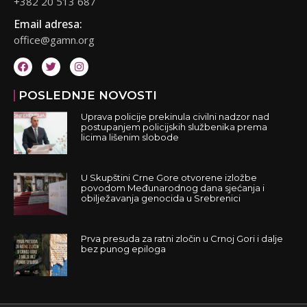
+382 20 513 687
Email adresa:
office@gamn.org
POSLEDNJE NOVOSTI
Uprava policije prekinula civilni nadzor nad
postupanjem policijskih službenika prema
licima lišenim slobode
U Skupštini Crne Gore otvorene izložbe
povodom Međunarodnog dana sjećanja i
obilježavanja genocida u Srebrenici
Prva presuda za ratni zločin u Crnoj Gori i dalje
bez punog epiloga