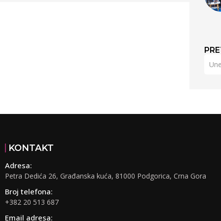
PRE
KONTAKT
Adresa:
Petra Dedića 26, Građanska kuća, 81000 Podgorica, Crna Gora
Broj telefona:
+382 20 513 687
Email adresa: