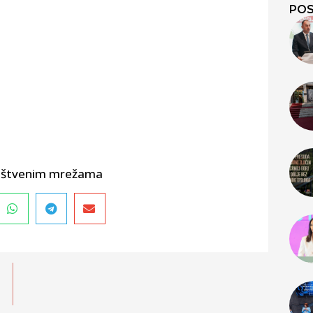
POS
društvenim mrežama