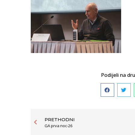
Podijeli na 
PRETHODNI
GA prva noc-26