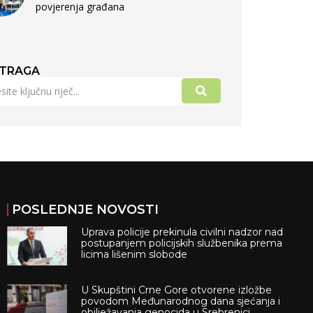
povjerenja građana
TRAGA
POSLEDNJE NOVOSTI
Uprava policije prekinula civilni nadzor nad
postupanjem policijskih službenika prema
licima lišenim slobode
U Skupštini Crne Gore otvorene izložbe
povodom Međunarodnog dana sjećanja i
obilježavanja genocida u Srebrenici