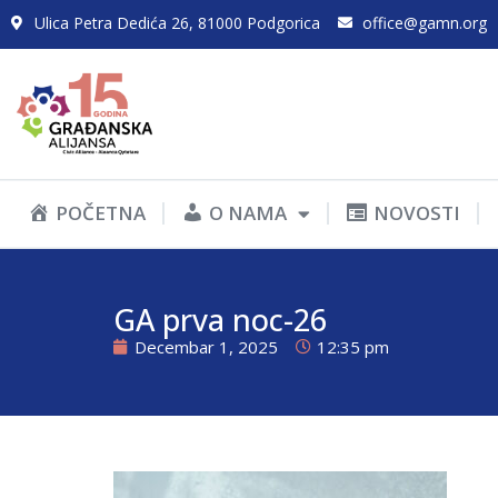
Ulica Petra Dedića 26, 81000 Podgorica
office@gamn.org
POČETNA
O NAMA
NOVOSTI
GA prva noc-26
Decembar 1, 2025
12:35 pm