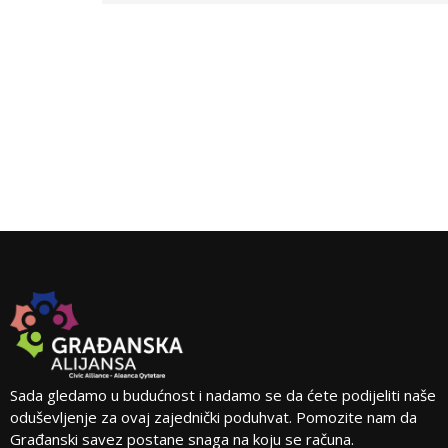
Sada gledamo u budućnost i nadamo se da ćete podijeliti naše
oduševljenje za ovaj zajednički poduhvat. Pomozite nam da
Građanski savez postane snaga na koju se računa.