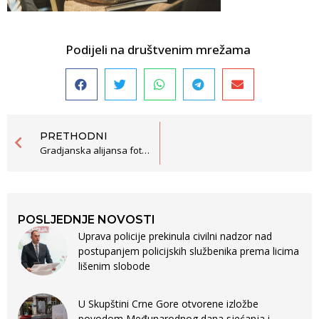
Podijeli na društvenim mrežama
PRETHODNI
Gradjanska alijansa foto 1-91
POSLJEDNJE NOVOSTI
Uprava policije prekinula civilni nadzor nad
postupanjem policijskih službenika prema licima
lišenim slobode
U Skupštini Crne Gore otvorene izložbe
povodom Međunarodnog dana sjećanja i