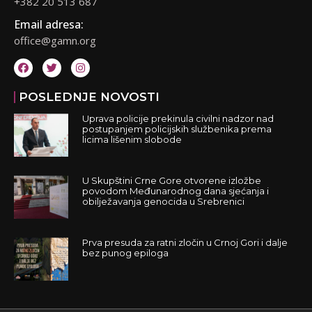
+382 20 513 687
Email adresa:
office@gamn.org
POSLEDNJE NOVOSTI
Uprava policije prekinula civilni nadzor nad
postupanjem policijskih službenika prema
licima lišenim slobode
U Skupštini Crne Gore otvorene izložbe
povodom Međunarodnog dana sjećanja i
obilježavanja genocida u Srebrenici
Prva presuda za ratni zločin u Crnoj Gori i dalje
bez punog epiloga