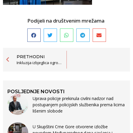
Podijeli na društvenim mrežama
PRETHODNI
Inkluzija izbjeglica ogroman potencijal za razvoj društva
POSLJEDNJE NOVOSTI
Uprava policije prekinula civilni nadzor nad
postupanjem policijskih službenika prema licima
lišenim slobode
U Skupštini Crne Gore otvorene izložbe
povodom Međunarodnog dana sjećanja i