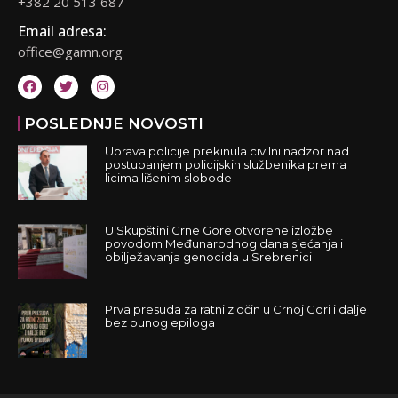
+382 20 513 687
Email adresa:
office@gamn.org
POSLEDNJE NOVOSTI
Uprava policije prekinula civilni nadzor nad
postupanjem policijskih službenika prema
licima lišenim slobode
U Skupštini Crne Gore otvorene izložbe
povodom Međunarodnog dana sjećanja i
obilježavanja genocida u Srebrenici
Prva presuda za ratni zločin u Crnoj Gori i dalje
bez punog epiloga