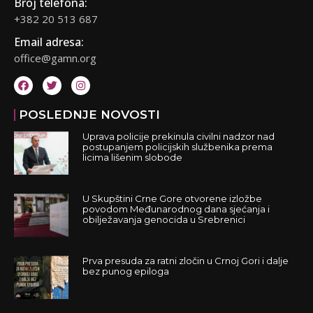
Broj telefona:
+382 20 513 687
Email adresa:
office@gamn.org
POSLEDNJE NOVOSTI
Uprava policije prekinula civilni nadzor nad
postupanjem policijskih službenika prema
licima lišenim slobode
U Skupštini Crne Gore otvorene izložbe
povodom Međunarodnog dana sjećanja i
obilježavanja genocida u Srebrenici
Prva presuda za ratni zločin u Crnoj Gori i dalje
bez punog epiloga