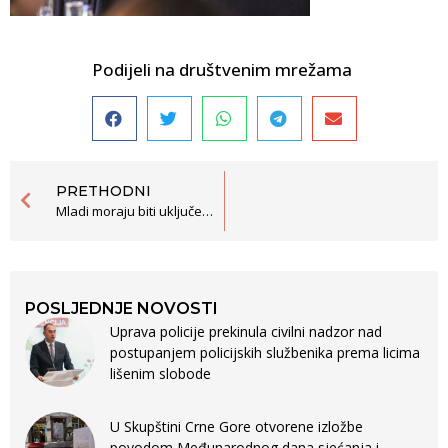
Podijeli na društvenim mrežama
PRETHODNI
Mladi moraju biti uključeni u procese koji obklikuju njihovu budućnost
POSLJEDNJE NOVOSTI
Uprava policije prekinula civilni nadzor nad
postupanjem policijskih službenika prema licima
lišenim slobode
U Skupštini Crne Gore otvorene izložbe
povodom Međunarodnog dana sjećanja i