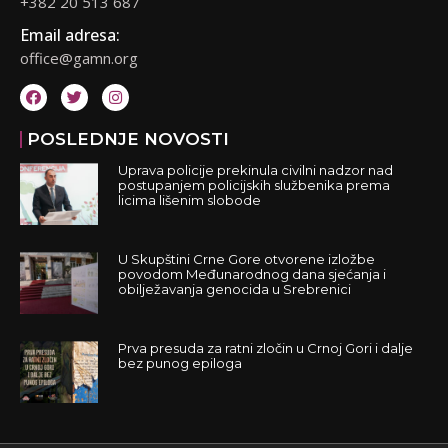
+382 20 513 687
Email adresa:
office@gamn.org
POSLEDNJE NOVOSTI
Uprava policije prekinula civilni nadzor nad
postupanjem policijskih službenika prema
licima lišenim slobode
U Skupštini Crne Gore otvorene izložbe
povodom Međunarodnog dana sjećanja i
obilježavanja genocida u Srebrenici
Prva presuda za ratni zločin u Crnoj Gori i dalje
bez punog epiloga