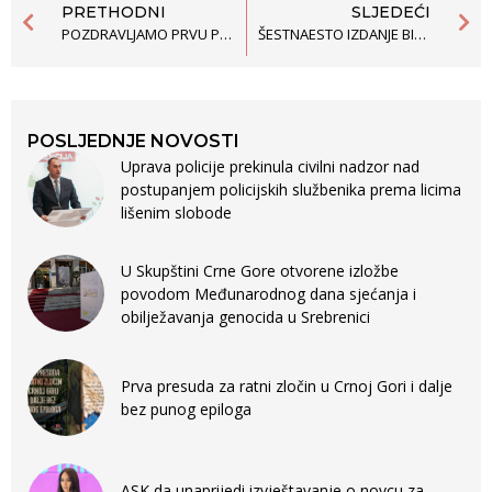
PRETHODNI
SLJEDEĆI
POZDRAVLJAMO PRVU PRESUDU KOJOM JE UTVRĐENA POLITIČKA DISKRIMINACIJA
ŠESTNAESTO IZDANJE BILTENA ŠKOLE DEMOKRATSKOG RUKOVOĐENJA
POSLJEDNJE NOVOSTI
Uprava policije prekinula civilni nadzor nad
postupanjem policijskih službenika prema licima
lišenim slobode
U Skupštini Crne Gore otvorene izložbe
povodom Međunarodnog dana sjećanja i
obilježavanja genocida u Srebrenici
Prva presuda za ratni zločin u Crnoj Gori i dalje
bez punog epiloga
ASK da unaprijedi izvještavanje o novcu za