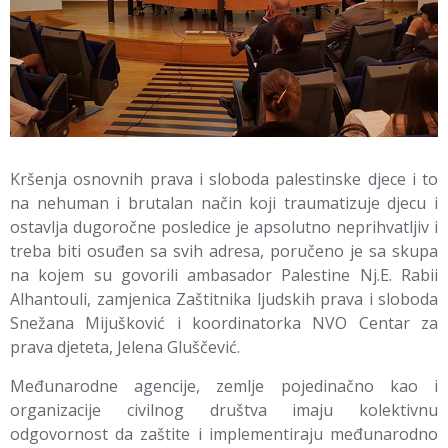
Kršenja osnovnih prava i sloboda palestinske djece i to
na nehuman i brutalan način koji traumatizuje djecu i
ostavlja dugoročne posledice je apsolutno neprihvatljiv i
treba biti osuđen sa svih adresa, poručeno je sa skupa
na kojem su govorili ambasador Palestine Nj.E. Rabii
Alhantouli, zamjenica Zaštitnika ljudskih prava i sloboda
Snežana Mijušković i koordinatorka NVO Centar za
prava djeteta, Jelena Gluščević.
Međunarodne agencije, zemlje pojedinačno kao i
organizacije civilnog društva imaju kolektivnu
odgovornost da zaštite i implementiraju međunarodno