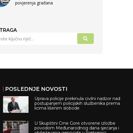
povjerenja građana
TRAGA
POSLEDNJE NOVOSTI
Uprava policije prekinula civilni nadzor nad
postupanjem policijskih službenika prema
licima lišenim slobode
U Skupštini Crne Gore otvorene izložbe
povodom Međunarodnog dana sjećanja i
obilježavanja genocida u Srebrenici