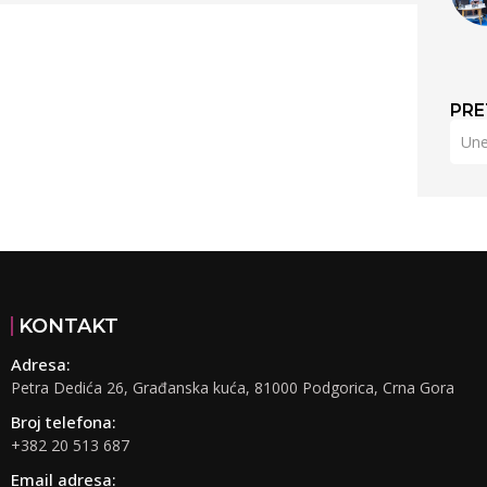
PRE
KONTAKT
Adresa:
Petra Dedića 26, Građanska kuća, 81000 Podgorica, Crna Gora
Broj telefona:
+382 20 513 687
Email adresa: