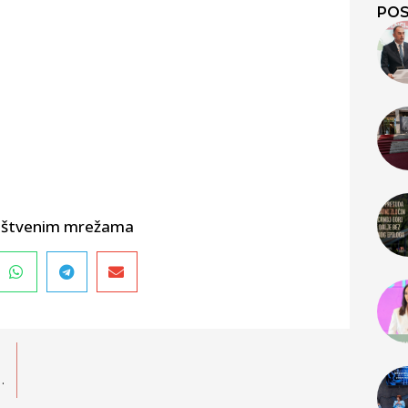
POS
društvenim mrežama
ljem životu Roma/kinja i Egipćana/ki