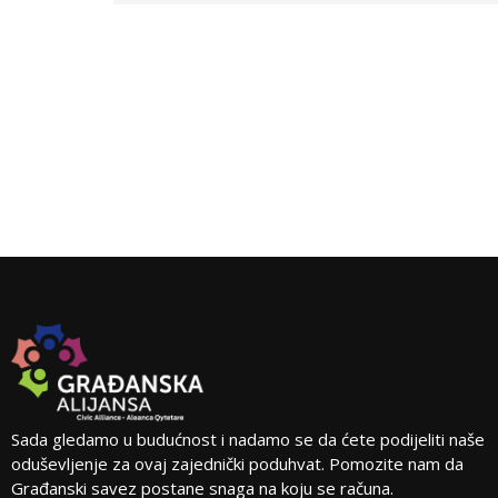
Sada gledamo u budućnost i nadamo se da ćete podijeliti naše
oduševljenje za ovaj zajednički poduhvat. Pomozite nam da
Građanski savez postane snaga na koju se računa.