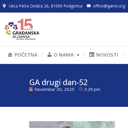
Ulica Petra Dedića 26, 81000 Podgorica
office@gamn.org
POČETNA
O NAMA
NOVOSTI
GA drugi dan-52
Novembar 30, 2025
3:29 pm