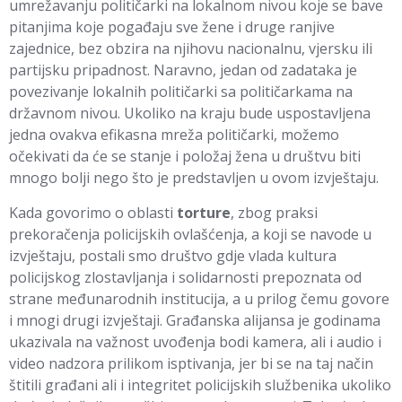
umrežavanju političarki na lokalnom nivou koje se bave
pitanjima koje pogađaju sve žene i druge ranjive
zajednice, bez obzira na njihovu nacionalnu, vjersku ili
partijsku pripadnost. Naravno, jedan od zadataka je
povezivanje lokalnih političarki sa političarkama na
državnom nivou. Ukoliko na kraju bude uspostavljena
jedna ovakva efikasna mreža političarki, možemo
očekivati da će se stanje i položaj žena u društvu biti
mnogo bolji nego što je predstavljen u ovom izvještaju.
Kada govorimo o oblasti
torture
, zbog praksi
prekoračenja policijskih ovlašćenja, a koji se navode u
izvještaju, postali smo društvo gdje vlada kultura
policijskog zlostavljanja i solidarnosti prepoznata od
strane međunarodnih institucija, a u prilog čemu govore
i mnogi drugi izvještaji. Građanska alijansa je godinama
ukazivala na važnost uvođenja bodi kamera, ali i audio i
video nadzora prilikom isptivanja, jer bi se na taj način
štitili građani ali i integritet policijskih službenika ukoliko