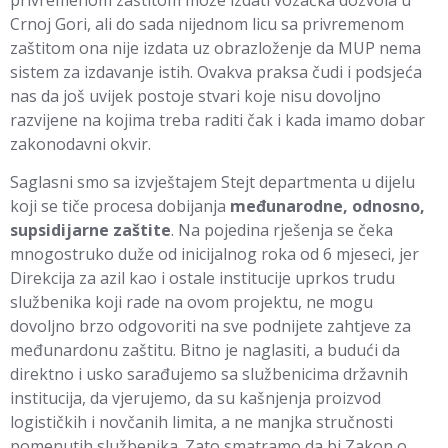
privremenom zaštitom može izdati vozačka dozvola u
Crnoj Gori, ali do sada nijednom licu sa privremenom
zaštitom ona nije izdata uz obrazloženje da MUP nema
sistem za izdavanje istih. Ovakva praksa čudi i podsjeća
nas da još uvijek postoje stvari koje nisu dovoljno
razvijene na kojima treba raditi čak i kada imamo dobar
zakonodavni okvir.
Saglasni smo sa izvještajem Stejt departmenta u dijelu
koji se tiče procesa dobijanja
međunarodne, odnosno,
supsidijarne zaštite
. Na pojedina rješenja se čeka
mnogostruko duže od inicijalnog roka od 6 mjeseci, jer
Direkcija za azil kao i ostale institucije uprkos trudu
službenika koji rade na ovom projektu, ne mogu
dovoljno brzo odgovoriti na sve podnijete zahtjeve za
međunardonu zaštitu. Bitno je naglasiti, a budući da
direktno i usko sarađujemo sa službenicima državnih
institucija, da vjerujemo, da su kašnjenja proizvod
logističkih i novčanih limita, a ne manjka stručnosti
pomenutih službenika. Zato smatramo da bi Zakon o