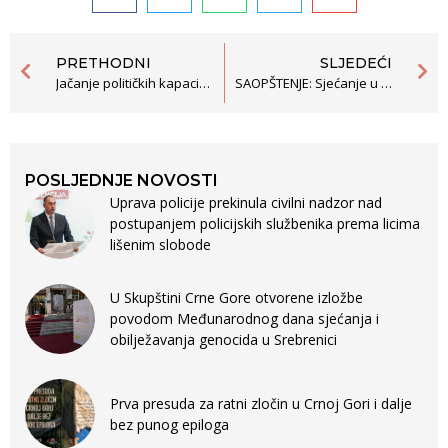
PRETHODNI
SLJEDEĆI
Jačanje političkih kapaciteta žena: Put ka rodnoj ravnopravnosti u crnogorskim lokalnim zajednicama
SAOPŠTENJE: Sjećanje u fokusu – osvjetljavanje ratnih priča
POSLJEDNJE NOVOSTI
Uprava policije prekinula civilni nadzor nad
postupanjem policijskih službenika prema licima
lišenim slobode
U Skupštini Crne Gore otvorene izložbe
povodom Međunarodnog dana sjećanja i
obilježavanja genocida u Srebrenici
Prva presuda za ratni zločin u Crnoj Gori i dalje
bez punog epiloga