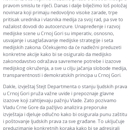
pravom smislu te riječi. Danas i dalje bilježimo loš položaj
novinara koji primaju nedovoljno visoke zarade, trpe
pritisak urednika i vlasnika medija za svoj rad, pa sve to
nažalost dovodi do autocenzure. Unapređenje i razvoj
medijske scene u Crnoj Gori su imperativ, osnosno,
usvajanje i usaglašavanje medijske strategije i seta
medijskih zakona. Očekujemo da će nadležni preduzeti
konkretne akcije kako bi se osiguralo da medijsko
zakonodavstvo odražava savremene potrebe i izazove
medijskog okruženja, a sve u cilju jačanja slobode medija,
transparentnosti i demokratskih principa u Crnoj Gori.
Dakle, izvještaj Stejt Departmenta o stanju ljudskih prava
u Crnoj Gori pruža važne uvide i prepoznaje glavne
izazove koji zahtijevaju pažnju Vlade. Zato pozivamo
Vladu Crne Gore da pažljivo analizira preporuke
izvještaja i djeluje odlučno kako bi osigurala punu zaštitu
i poštovanje ljudskih prava za sve građane. To uključuje
preduzimanje konkretnih koraka kako bi se adresirali