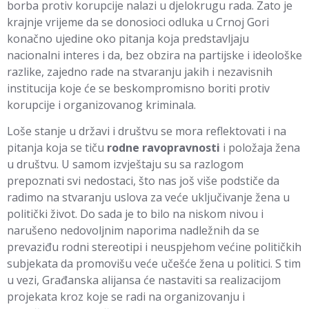
borba protiv korupcije nalazi u djelokrugu rada. Zato je
krajnje vrijeme da se donosioci odluka u Crnoj Gori
konačno ujedine oko pitanja koja predstavljaju
nacionalni interes i da, bez obzira na partijske i ideološke
razlike, zajedno rade na stvaranju jakih i nezavisnih
institucija koje će se beskompromisno boriti protiv
korupcije i organizovanog kriminala.
Loše stanje u državi i društvu se mora reflektovati i na
pitanja koja se tiču
rodne ravopravnosti
i položaja žena
u društvu. U samom izvještaju su sa razlogom
prepoznati svi nedostaci, što nas još više podstiče da
radimo na stvaranju uslova za veće uključivanje žena u
politički život. Do sada je to bilo na niskom nivou i
narušeno nedovoljnim naporima nadležnih da se
prevaziđu rodni stereotipi i neuspjehom većine političkih
subjekata da promovišu veće učešće žena u politici. S tim
u vezi, Građanska alijansa će nastaviti sa realizacijom
projekata kroz koje se radi na organizovanju i