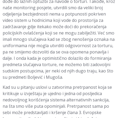
dođe do lažnih optužbi za navode o torturi. Takođe, kroz
naše monitoring posjete, utvrdili smo da veliki broj
odjeljenja bezbjednosti nema u potpunosti pokriven
video sistem u hodnicima koji vode do prostorija za
zadržavanje gdje itekako može doći do prekoračenja
policijskih ovlašćenja koji se ne mogu zabilježiti. Već smo
imali mnogo slučajeva kad se zbog nenošenja oznaka na
uniformama nije mogla utvrditi odgovornost za torturu,
pa ne smijemo dozvoliti da se ova opomena ponavlja i
dalje. I onda kada je optimistično dolazilo do formiranja
predmeta slučajeva torture, ne možemo biti zadovoljni
sudskim postupcima, jer neki od njih dugo traju, kao što
su predmeti Boljević i Mugoša.
Kad su u pitanju uslovi u zatvorima pretrpanost koja se
kritikuje u izvještaju je ujedno i jedna od posljedica
nedovoljnog korišćenja sistema alternativnih sankcija,
na šta smo više puta opominjali. Pretrpanost sama po
sebi može predstavljati i kršenje člana 3. Evropske