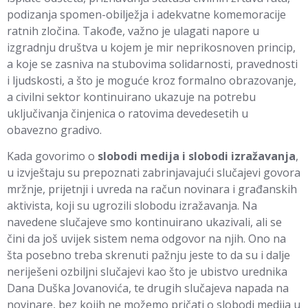
podizanja spomen-obilježja i adekvatne komemoracije
ratnih zločina. Takođe, važno je ulagati napore u
izgradnju društva u kojem je mir neprikosnoven princip,
a koje se zasniva na stubovima solidarnosti, pravednosti
i ljudskosti, a što je moguće kroz formalno obrazovanje,
a civilni sektor kontinuirano ukazuje na potrebu
uključivanja činjenica o ratovima devedesetih u
obavezno gradivo.
Kada govorimo o
slobodi medija i slobodi izražavanja
,
u izvještaju su prepoznati zabrinjavajući slučajevi govora
mržnje, prijetnji i uvreda na račun novinara i građanskih
aktivista, koji su ugrozili slobodu izražavanja. Na
navedene slučajeve smo kontinuirano ukazivali, ali se
čini da još uvijek sistem nema odgovor na njih. Ono na
šta posebno treba skrenuti pažnju jeste to da su i dalje
neriješeni ozbiljni slučajevi kao što je ubistvo urednika
Dana Duška Jovanovića, te drugih slučajeva napada na
novinare, bez kojih ne možemo pričati o slobodi medija u