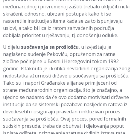
međunarodnoj i privremenoj zaštiti trebalo uključiti neki
skraćeni, odnosno, ubrzani postupak kako bi se
rasteretile institucije sitema kada se za to ispunjavaju
uslovi, a tako bi lica iz ratom zahvaćenih područja
dobijala prioritet u rješavanju, tj. donošenju odluke.
U dijelu
suočavanja sa prošlošću
, u izvještaju je
naglašeno suđenje Pekoviću, optuženom za ratne
zločine počinjene u Bosni i Hercegovini tokom 1992.
godine. Istaknuta je i kritika nevladinih organizacija zbog
nedostatka ažurnosti države u suočavanju sa prošlošću.
Tako su i napori Građanske alijanse primijećeni od
strane međunarodnih organizacija, što je značajno, a
ujedno se nadamo da će ovo dodatno motivisati državne
institucije da se sistemski pozabave nasljeđem ratova iz
devedesetih i osiguraju pravedan i inkluzivan proces
suočavanja sa prošlošću. Ovaj proces, pored formalnih
sudskih presuda, treba da obuhvati i djelovanja poput
isplate odšteta, priznavanja statusa civilnih žrtava rata,