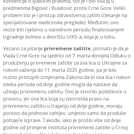
konvencije o ljudskim pravima, što je i bio slučaj u
predmetima Bigović i Bulatović protiv Crne Gore. Veliki
problem bio je i pristup zdravstvenoj zaštiti (čekanje na
specijalizovane medicinske preglede). Međutim, ovo
može biti riješeno u narednom periodu finalizovanjem
izgradnje bolnice u dvorištu UIKS-a, koja je u toku.
Vezano za pitanje
privremene zaštite
, poznato je da je
Vlada Crne Gore na sjednici od 7. marta donijela Odluku o
produženju privremene zaštite za sva lica iz Ukrajine sa
rokom važenja do 11. marta 2025 godine, pa je bilo
nužno pristupiti izmjenama Zakona da bi ova lica i nakon
isteka perioda od dvije godine mogla da nastave da
uživaju privremenu zaštitu. Ovo je stvorilo poteškoće u
procesu, jer ova lica koja su iskoristila pravo na
privremenu zaštitu u trajanju od dvije godine, moraju
ponovo da podnose zahtjev, umjesto samo da produže
potojeće isprave. Takođe, iako je prošlo više od dvije
godine od primjene instituta privremene zaštite u Crnoj