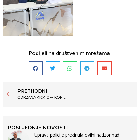
Podijeli na društvenim mrežama
PRETHODNI
ODRŽANA KICK-OFF KONFERENCIJA „BEZ NEKAŽNJIVOSTI ZA POVREDU I KRŠENJE LJUDSKIH PRAVA U CRNOJ GORI”
POSLJEDNJE NOVOSTI
Uprava policije prekinula civilni nadzor nad