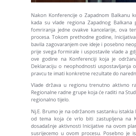
Nakon Konferencije o Zapadnom Balkanu koj
kada su vlade regiona Zapadnog Balkana pr
fomriranja jedne ovakve kancelarije, ova t
procesa. Tokom prethodne godine, Inicijativa 
bavila zagovaranjem ove ideje i posebno neop
prije svega formirale i uspostavile vlade a gd
ove godine na Konferenciji koja je održan
Deklaraciju o neophodnosti uspostavljanja o
pravcu te imati konkretne rezultate do nared
Vlade država u regionu trenutno aktivno r
Regionalne radne grupe koja će raditi na Studi
regionalno tijelo.
Nj.E. Brumo je na održanom sastanku istakla 
od tema koja će vrlo biti zastupljena na Ko
dosadašnje aktivnosti Inicijative na ovom pla
susrijecemo u ovom procesu. Posebno je is