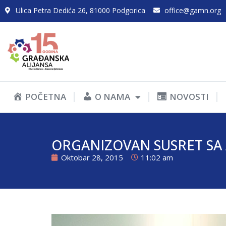
Ulica Petra Dedića 26, 81000 Podgorica
office@gamn.org
POČETNA
O NAMA
NOVOSTI
ORGANIZOVAN SUSRET SA
Oktobar 28, 2015
11:02 am