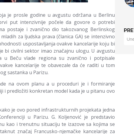
a je prosle godine u avgustu održana u Berlinu
vi put intenzivnije počele da govore o potrebi
ema postaje i zvanično dio takozvanog Berlinskog
PRE
mladih za ljudska prava (članica GA) se intenzivno
hodnosti uspostavljanja ovakve kancelarije koju bi
je bi civilni sektor imao značajnu ulogu. U avgustu
a u Beču vlade regiona su zvanično i potpisale
vakve kancelarije te obavezale da će raditi u tom
nog sastanka u Parizu.
ade na ovom planu a u proceduri je i formiranje
ji i predložiti konkretan model kada je u pitanu ovo
kako je ovo pored infrastrukturnih projekata jedna
nferenciji u Parizu. G. Koljenović je predstavio
nu kao i trenutnu situaciju te izazove sa kojima se
taknut značaj Francusko-njemačke kancelarije za