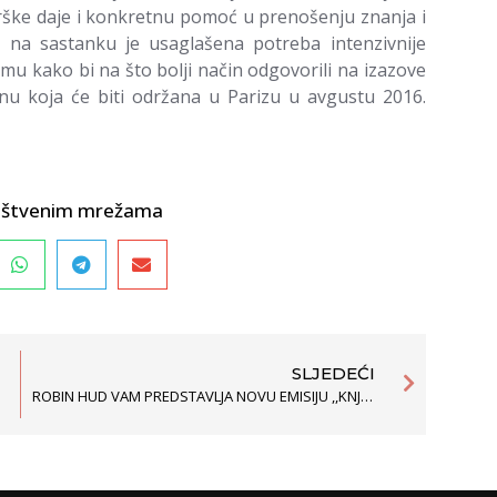
rške daje i konkretnu pomoć u prenošenju znanja i
, na sastanku je usaglašena potreba intenzivnije
mu kako bi na što bolji način odgovorili na izazove
u koja će biti održana u Parizu u avgustu 2016.
društvenim mrežama
SLJEDEĆI
ROBIN HUD VAM PREDSTAVLJA NOVU EMISIJU ,,KNJIGA ŽALBI”