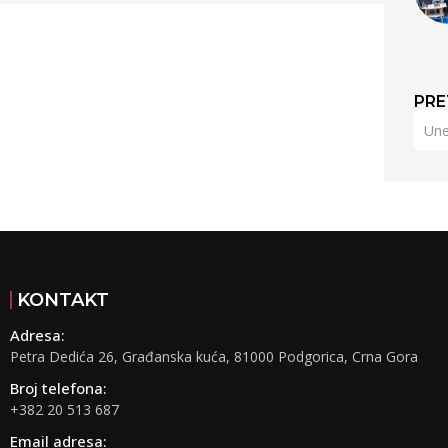
PRE
KONTAKT
Adresa:
Petra Dedića 26, Građanska kuća, 81000 Podgorica, Crna Gora
Broj telefona:
+382 20 513 687
Email adresa: