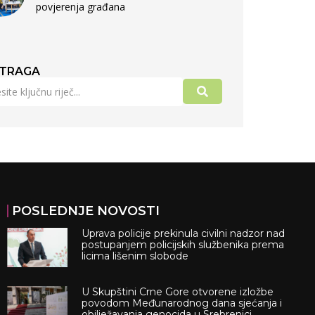
povjerenja građana
TRAGA
POSLEDNJE NOVOSTI
Uprava policije prekinula civilni nadzor nad
postupanjem policijskih službenika prema
licima lišenim slobode
U Skupštini Crne Gore otvorene izložbe
povodom Međunarodnog dana sjećanja i
obilježavanja genocida u Srebrenici