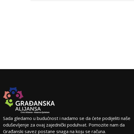
Sada gledamo u budućnost i nadamo se da ćete podijeliti naše
oduševljenje za ovaj zajednički poduhvat. Pomozite nam da
Građanski savez postane snaga na koju se računa.