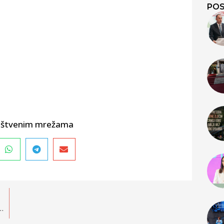
POS
društvenim mrežama
čki klub u Skupštini opštine Danilovgrad