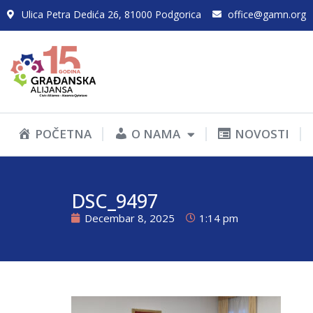
Ulica Petra Dedića 26, 81000 Podgorica
office@gamn.org
POČETNA
O NAMA
NOVOSTI
DSC_9497
Decembar 8, 2025
1:14 pm