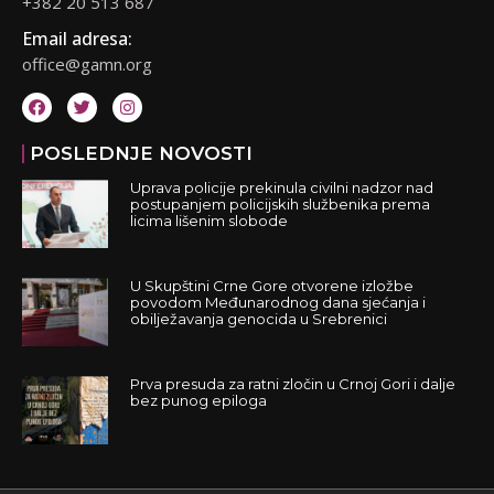
+382 20 513 687
Email adresa:
office@gamn.org
POSLEDNJE NOVOSTI
Uprava policije prekinula civilni nadzor nad
postupanjem policijskih službenika prema
licima lišenim slobode
U Skupštini Crne Gore otvorene izložbe
povodom Međunarodnog dana sjećanja i
obilježavanja genocida u Srebrenici
Prva presuda za ratni zločin u Crnoj Gori i dalje
bez punog epiloga