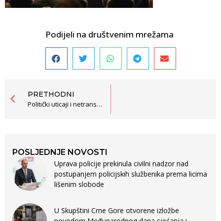
Podijeli na društvenim mrežama
PRETHODNI
Politički uticaji i netransparentnost i dalje prisutni u obrazovanju
POSLJEDNJE NOVOSTI
Uprava policije prekinula civilni nadzor nad
postupanjem policijskih službenika prema licima
lišenim slobode
U Skupštini Crne Gore otvorene izložbe
povodom Međunarodnog dana sjećanja i