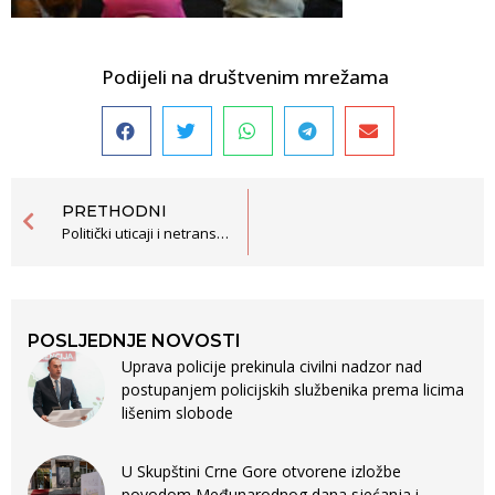
Podijeli na društvenim mrežama
PRETHODNI
Politički uticaji i netransparentnost i dalje prisutni u obrazovanju
POSLJEDNJE NOVOSTI
Uprava policije prekinula civilni nadzor nad
postupanjem policijskih službenika prema licima
lišenim slobode
U Skupštini Crne Gore otvorene izložbe
povodom Međunarodnog dana sjećanja i