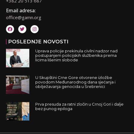
+382 20 513 687
Email adresa:
office@gamn.org
POSLEDNJE NOVOSTI
Uprava policije prekinula civilni nadzor nad
postupanjem policijskih službenika prema
licima lišenim slobode
U Skupštini Crne Gore otvorene izložbe
povodom Međunarodnog dana sjećanja i
obilježavanja genocida u Srebrenici
Prva presuda za ratni zločin u Crnoj Gori i dalje
bez punog epiloga