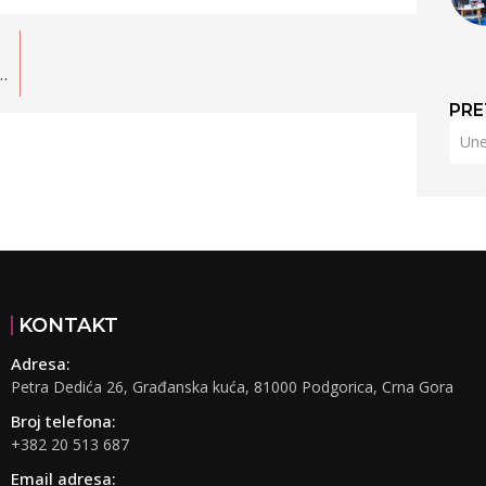
ansparentnost i dalje prisutni u obrazovanju
PRE
KONTAKT
Adresa:
Petra Dedića 26, Građanska kuća, 81000 Podgorica, Crna Gora
Broj telefona:
+382 20 513 687
Email adresa: