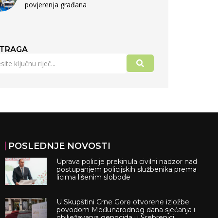
povjerenja građana
TRAGA
POSLEDNJE NOVOSTI
Uprava policije prekinula civilni nadzor nad
postupanjem policijskih službenika prema
licima lišenim slobode
U Skupštini Crne Gore otvorene izložbe
povodom Međunarodnog dana sjećanja i
obilježavanja genocida u Srebrenici