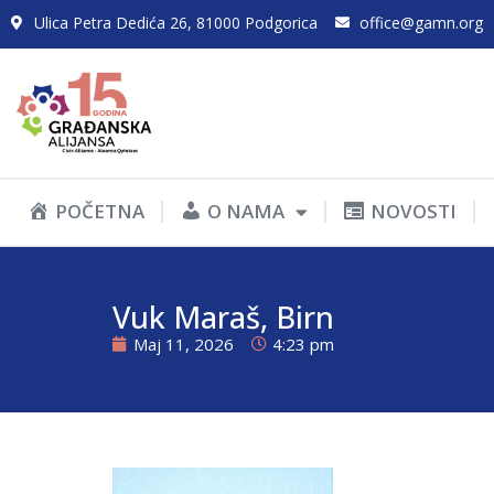
Ulica Petra Dedića 26, 81000 Podgorica
office@gamn.org
POČETNA
O NAMA
NOVOSTI
Vuk Maraš, Birn
Maj 11, 2026
4:23 pm