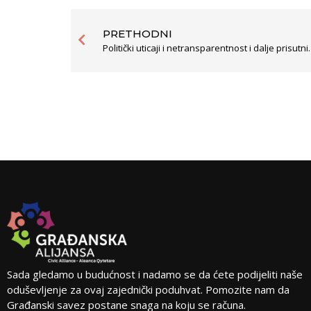
PRETHODNI
Politički uticaji i netr
Sada gledamo u budućnost i nadamo se da ćete podijeliti naše
oduševljenje za ovaj zajednički poduhvat. Pomozite nam da
Građanski savez postane snaga na koju se računa.