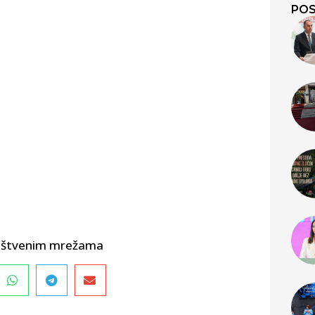
POS
društvenim mrežama