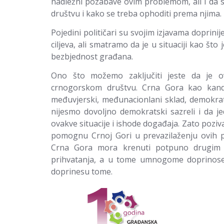
nadležni pozabave ovim problemom, ali i da 
društvu i kako se treba ophoditi prema njima.
Pojedini političari su svojim izjavama doprinije
ciljeva, ali smatramo da je u situaciji kao što 
bezbjednost građana.
Ono što možemo zaključiti jeste da je o
crnogorskom društvu. Crna Gora kao kandid
međuvjerski, međunacionlani sklad, demokrati
nijesmo dovoljno demokratski sazreli i da j
ovakve situacije i ishode događaja. Zato pozi
pomognu Crnoj Gori u prevazilaženju ovih p
Crna Gora mora krenuti potpuno drugim 
prihvatanja, a u tome umnogome doprinose p
doprinesu tome.