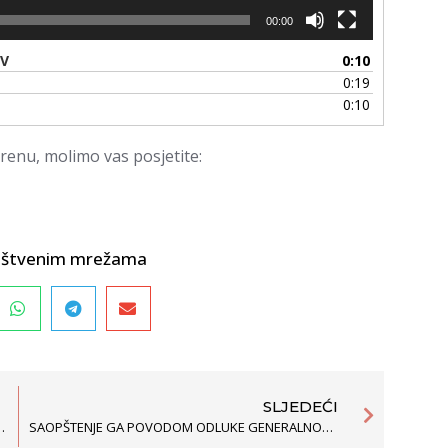
00:00
-V
0:10
0:19
0:10
renu, molimo vas posjetite:
društvenim mrežama
SLJEDEĆI
RACIJI ŠKOLE POLITIČKIH STUDIJA
SAOPŠTENJE GA POVODOM ODLUKE GENERALNOG SEKRETARIJATA VLADE O PRESTANKU RADNOG ODNOSA NJENOG SLUŽBENIKA