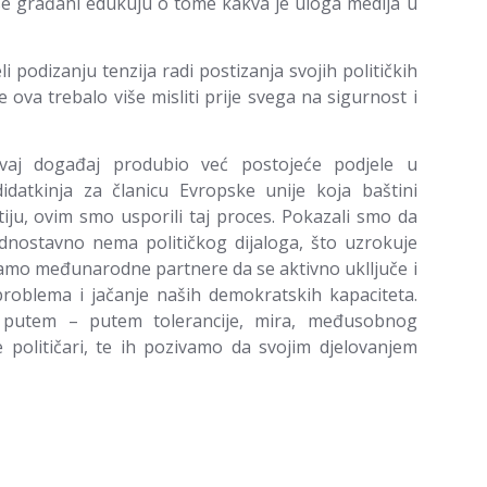
se građani edukuju o tome kakva je uloga medija u
li podizanju tenzija radi postizanja svojih političkih
je ova trebalo više misliti prije svega na sigurnost i
vaj događaj produbio već postojeće podjele u
atkinja za članicu Evropske unije koja baštini
ju, ovim smo usporili taj proces. Pokazali smo da
ednostavno nema političkog dijaloga, što uzrokuje
vamo međunarodne partnere da se aktivno uklljuče i
roblema i jačanje naših demokratskih kapaciteta.
putem – putem tolerancije, mira, međusobnog
olitičari, te ih pozivamo da svojim djelovanjem