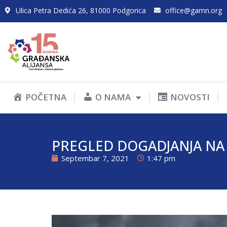
Ulica Petra Dedića 26, 81000 Podgorica
office@gamn.org
POČETNA
O NAMA
NOVOSTI
PREGLED DOGADJANJA NA 
Septembar 7, 2021
1:47 pm