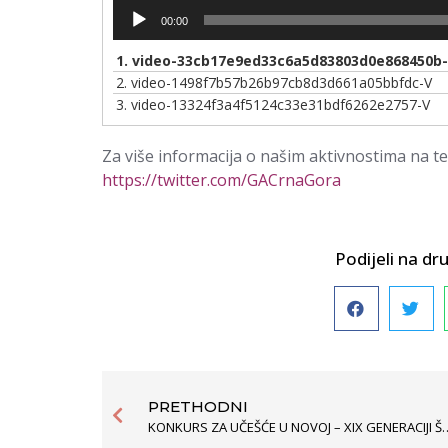
00:00
1.
video-33cb17e9ed33c6a5d83803d0e868450b
2.
video-1498f7b57b26b97cb8d3d661a05bbfdc-V
3.
video-13324f3a4f5124c33e31bdf6262e2757-V
Za više informacija o našim aktivnostima na te
https://twitter.com/GACrnaGora
Podijeli na 
PRETHODNI
KONKURS ZA UČEŠĆE U NOVOJ – XIX GENE