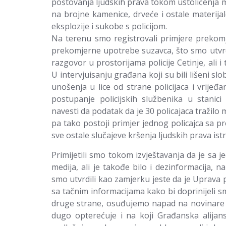
poštovanja ljudskih prava tokom ustoličenja mi
na brojne kamenice, drveće i ostale materijal
eksplozije i sukobe s policijom.
Na terenu smo registrovali primjere prekomje
prekomjerne upotrebe suzavca, što smo utvrd
razgovor u prostorijama policije Cetinje, al
U intervjuisanju građana koji su bili lišeni sl
unošenja u lice od strane policijaca i vrijeđa
postupanje policijskih službenika u stanic
navesti da podatak da je 30 policajaca tražilo
pa tako postoji primjer jednog policajca sa 
sve ostale slučajeve kršenja ljudskih prava ist
Primijetili smo tokom izvještavanja da je sa j
medija, ali je takođe bilo i dezinformacija, 
smo utvrdili kao zamjerku jeste da je Uprava p
sa tačnim informacijama kako bi doprinijeli sman
druge strane, osuđujemo napad na novinare t
dugo opterećuje i na koji Građanska alijan