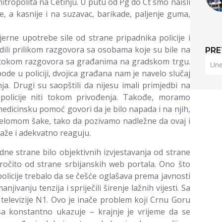
tropolita na Cetinju. U putu od Pg do Ct smo naišli
e, a kasnije i na suzavac, barikade, paljenje guma,
rne upotrebe sile od strane pripadnika policije i
ili prilikom razgovora sa osobama koje su bile na
PRE
i i tokom razgovora sa građanima na gradskom trgu.
obode u policiji, dvojica građana nam je navelo slučaj
nja. Drugi su saopštili da nijesu imali primjedbi na
i policije niti tokom privođenja. Takođe, moramo
 medicinsku pomoć govori da je bilo napada i na njih,
prelomom šake, tako da pozivamo nadležne da ovaj i
raže i adekvatno reaguju.
edne strane bilo objektivnih izvjestavanja od strane
naročito od strane srbijanskih web portala. Ono što
olicije trebalo da se češće oglašava prema javnosti
jivanju tenzija i spriječili širenje lažnih vijesti. Sa
elevizije N1. Ovo je inače problem koji Crnu Goru
sa konstantno ukazuje – krajnje je vrijeme da se