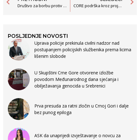
Društvo za borbu protiv korupcije u Crnoj Gori
CORE podrška kroz projekat SMART Balkan – Civilno društvo za povezan Zapadni Balkan
POSLJEDNJE NOVOSTI
Uprava policije prekinula civilni nadzor nad
postupanjem policijskih službenika prema licima
lišenim slobode
U Skupštini Crne Gore otvorene izložbe
povodom Međunarodnog dana sjećanja i
obilježavanja genocida u Srebrenici
Prva presuda za ratni zločin u Crnoj Gori i dalje
bez punog epiloga
ASK da unaprijedi izvještavanje o novcu za