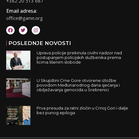
+382 20 513 687
Email adresa:
office@gamn.org
POSLEDNJE NOVOSTI
Uprava policije prekinula civilni nadzor nad
postupanjem policijskih službenika prema
licima lišenim slobode
U Skupštini Crne Gore otvorene izložbe
povodom Međunarodnog dana sjećanja i
obilježavanja genocida u Srebrenici
Prva presuda za ratni zločin u Crnoj Gori i dalje
bez punog epiloga