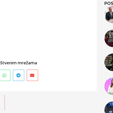
POS
društvenim mrežama