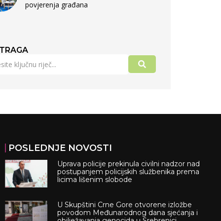
povjerenja građana
TRAGA
POSLEDNJE NOVOSTI
Uprava policije prekinula civilni nadzor nad
postupanjem policijskih službenika prema
licima lišenim slobode
U Skupštini Crne Gore otvorene izložbe
povodom Međunarodnog dana sjećanja i
obilježavanja genocida u Srebrenici