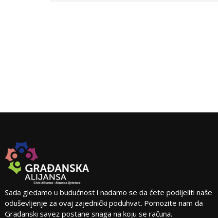
Sada gledamo u budućnost i nadamo se da ćete podijeliti naše
oduševljenje za ovaj zajednički poduhvat. Pomozite nam da
Građanski savez postane snaga na koju se računa.