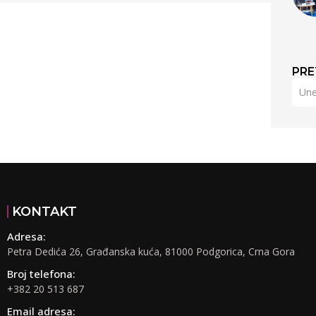
PRE
KONTAKT
Adresa:
Petra Dedića 26, Građanska kuća, 81000 Podgorica, Crna Gora
Broj telefona:
+382 20 513 687
Email adresa: