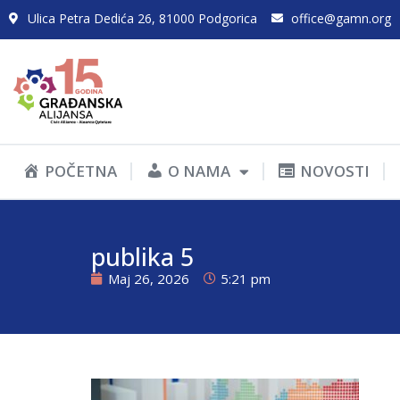
Ulica Petra Dedića 26, 81000 Podgorica
office@gamn.org
POČETNA
O NAMA
NOVOSTI
publika 5
Maj 26, 2026
5:21 pm