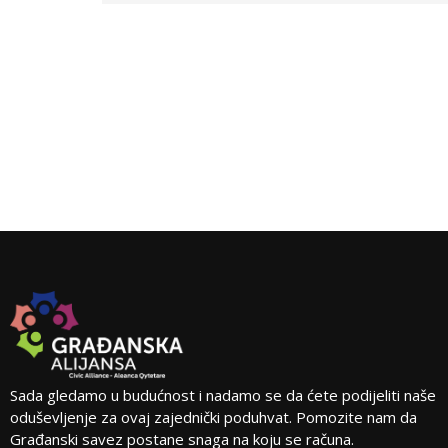
Sada gledamo u budućnost i nadamo se da ćete podijeliti naše
oduševljenje za ovaj zajednički poduhvat. Pomozite nam da
Građanski savez postane snaga na koju se računa.