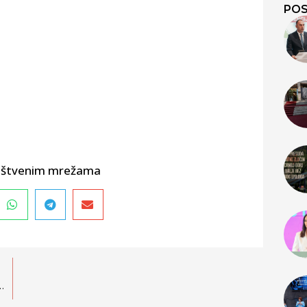
POS
društvenim mrežama
az da je pravda spora i (ne) dostižna?