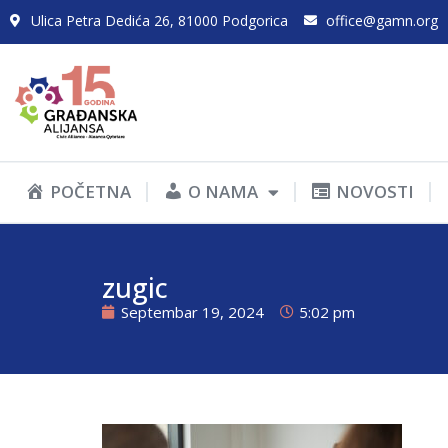
Ulica Petra Dedića 26, 81000 Podgorica
office@gamn.org
POČETNA
O NAMA
NOVOSTI
zugic
Septembar 19, 2024
5:02 pm