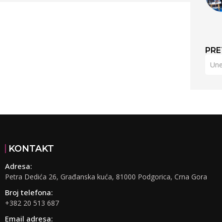
PRE
KONTAKT
Adresa:
Petra Dedića 26, Građanska kuća, 81000 Podgorica, Crna Gora
Broj telefona:
+382 20 513 687
Email adresa: