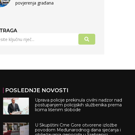
povjerenja građana
TRAGA
POSLEDNJE NOVOSTI
Uprava policije prekinula civilni nadzor nad
postupanjem policijskih službenika prema
licima lišenim slobode
U Skupštini Crne Gore otvorene izložbe
povodom Međunarodnog dana sjećanja i
obilježavanja genocida u Srebrenici