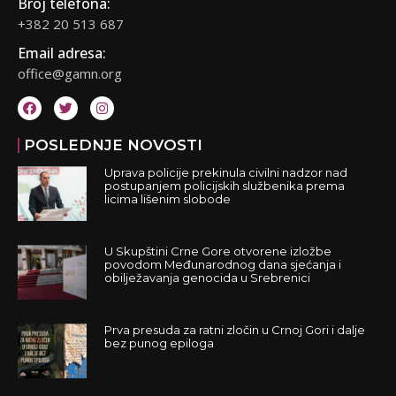
Broj telefona:
+382 20 513 687
Email adresa:
office@gamn.org
POSLEDNJE NOVOSTI
Uprava policije prekinula civilni nadzor nad
postupanjem policijskih službenika prema
licima lišenim slobode
U Skupštini Crne Gore otvorene izložbe
povodom Međunarodnog dana sjećanja i
obilježavanja genocida u Srebrenici
Prva presuda za ratni zločin u Crnoj Gori i dalje
bez punog epiloga