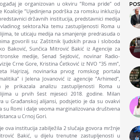
ogađaj je organizovan u okviru ”Roma pride” od
POS
e Koalicije ”Ujedinjena podrška za romsku inkluziju
predstavnici državnih institucija, predstavnici medija
evladinog sektora.
Na temu zastupljenosti Roma u
ijima, te uticaju medija na smanjenje predrasuda o
ima govorili su: Zaštitnik ljudskih prava i sloboda
ko Baković, Sunčica Mitrović Bakić iz Agencije za
ktronske medije, Senad Sejdović, novinar Radio-
evizije Crne Gore, Kristina Ćetković iz NVO ”35 mm”,
leta Hajrizaj, novinarka prvog romskog portala
malitika” i Jelena Jovanović iz agencije ”Arhimed”,
a je prikazala analizu zastupljenosti Roma u
ijima u prvih šest mjeseci 2018. godine. Milan
 u Građanskoj alijansi, podsjetio je da su ovakvi
da su Romi i dalje veoma marginalizovana društvena
istanca u Crnoj Gori.
je ova institucija zabilježila 2 slučaja govora mržnje
ović Bakić, u dijelu trenutne zastupljenosti u