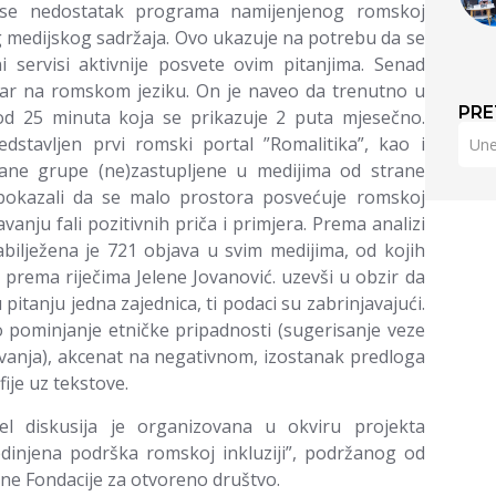
 se nedostatak programa namijenjenog romskoj
og medijskog sadržaja. Ovo ukazuje na potrebu da se
i servisi aktivnije posvete ovim pitanjima. Senad
inar na romskom jeziku. On je naveo da trenutno u
PRE
 od 25 minuta koja se prikazuje 2 puta mjesečno.
edstavljen prvi romski portal ”Romalitika”, kao i
ovane grupe (ne)zastupljene u medijima od strane
 pokazali da se malo prostora posvećuje romskoj
vanju fali pozitivnih priča i primjera. Prema analizi
bilježena je 721 objava u svim medijima, od kojih
prema riječima Jelene Jovanović. uzevši u obzir da
 pitanju jedna zajednica, ti podaci su zabrinjavajući.
o pominjanje etničke pripadnosti (sugerisanje veze
vanja), akcenat na negativnom, izostanak predloga
ije uz tekstove.
el diskusija je organizovana u okviru projekta
edinjena podrška romskoj inkluziji”, podržanog od
ane Fondacije za otvoreno društvo.