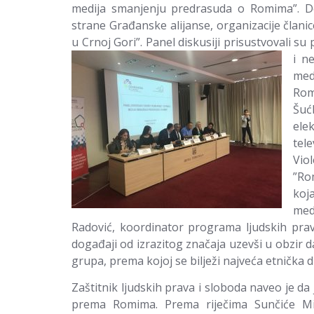
medija smanjenju predrasuda o Romima”. D
strane Građanske alijanse, organizacije članic
u Crnoj Gori”. Panel diskusiji prisustvovali su 
i n
med
Rom
Šuć
ele
tel
Vio
”Ro
koj
med
Radović, koordinator programa ljudskih prava
događaji od izrazitog značaja uzevši u obzir 
grupa, prema kojoj se bilježi najveća etnička d
Zaštitnik ljudskih prava i sloboda naveo je da 
prema Romima. Prema riječima Sunčiće Mitr