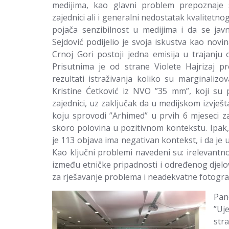
medijima, kao glavni problem prepoznaje
zajednici ali i generalni nedostatak kvalitetn
pojača senzibilnost u medijima i da se javn
Sejdović podijelio je svoja iskustva kao nov
Crnoj Gori postoji jedna emisija u trajanju
Prisutnima je od strane Violete Hajrizaj pr
rezultati istraživanja koliko su marginaliz
Kristine Ćetković iz NVO ”35 mm”, koji su
zajednici, uz zaključak da u medijskom izvješta
koju sprovodi ”Arhimed” u prvih 6 mjeseci za
skoro polovina u pozitivnom kontekstu. Ipak, 
je 113 objava ima negativan kontekst, i da je u
Kao ključni problemi navedeni su: irelevantn
između etničke pripadnosti i određenog djelo
za rješavanje problema i neadekvatne fotograf
Pan
”Uj
str