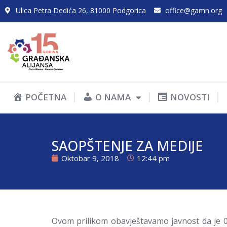
Ulica Petra Dedića 26, 81000 Podgorica
office@gamn.org
POČETNA
O NAMA
NOVOSTI
SAOPŠTENJE ZA MEDIJE
Oktobar 9, 2018
12:44 pm
Ovom prilikom obavještavamo javnost da je 0