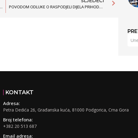
SLJEDEĆI
ZA IZRADU MODELA REGIONALNE KANCELARIJE ZA SARADNJU MLADIH
POVODOM ODLUKE O RASPODJELI DIJELA PRIHODA OD IGARA NA SREĆU ZA 2015. GODINU
PRE
KONTAKT
Adresa:
Petra Dedića 26, Građanska kuća, 81000 Podgorica, Crna Gora
Broj telefona:
+382 20 513 687
Email adresa: