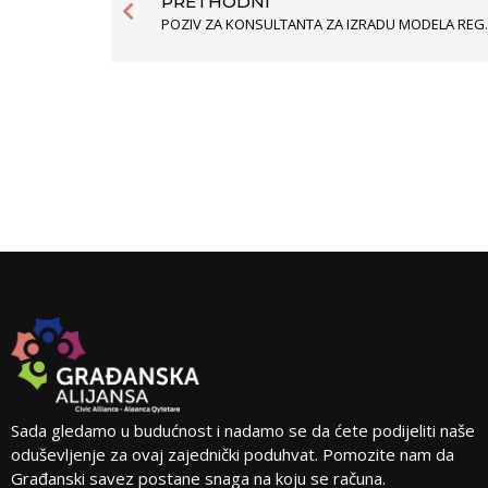
PRETHODNI
POZIV ZA KONSULTANTA 
Sada gledamo u budućnost i nadamo se da ćete podijeliti naše
oduševljenje za ovaj zajednički poduhvat. Pomozite nam da
Građanski savez postane snaga na koju se računa.