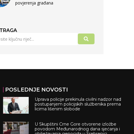
povjerenja građana
TRAGA
POSLEDNJE NOVOSTI
Uprava policije prekinula civilni nadzor nad
postupanjem policijskih službenika prema
licima lišenim slobode
U Skupštini Crne Gore otvorene izložbe
povodom Međunarodnog dana sjećanja i
obilježavanja genocida u Srebrenici