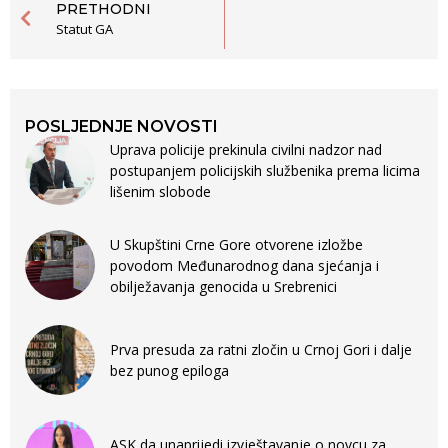
PRETHODNI
Statut GA
POSLJEDNJE NOVOSTI
Uprava policije prekinula civilni nadzor nad
postupanjem policijskih službenika prema licima
lišenim slobode
U Skupštini Crne Gore otvorene izložbe
povodom Međunarodnog dana sjećanja i
obilježavanja genocida u Srebrenici
Prva presuda za ratni zločin u Crnoj Gori i dalje
bez punog epiloga
ASK da unaprijedi izvještavanje o novcu za