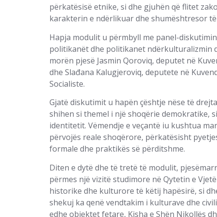
përkatësisë etnike, si dhe gjuhën që flitet za
karakterin e ndërlikuar dhe shumështresor të 
Hapja modulit u përmbyll me panel-diskutimin 
politikanët dhe politikanet ndërkulturalizmin d
morën pjesë Jasmin Qoroviq, deputet në Kuvend
dhe Slađana Kalugjeroviq, deputete në Kuvendi
Socialiste.
Gjatë diskutimit u hapën çështje nëse të drejt
shihen si themel i një shoqërie demokratike, si
identitetit. Vëmendje e veçantë iu kushtua m
përvojës reale shoqërore, përkatësisht pyetjes
formale dhe praktikës së përditshme.
Diten e dytë dhe të tretë të modulit, pjesëma
përmes një vizitë studimore në Qytetin e Vjetë
historike dhe kulturore të këtij hapësirë, si dhe
shekuj ka qenë vendtakim i kulturave dhe civil
edhe objektet fetare, Kisha e Shën Nikollës 