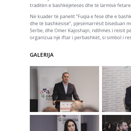
traditën e bashkëjetesës dhe të larmisë fetare
Në kuader të panelit “Fuqia e fesë dhe e bash
dhe të bashkësisë”, pjesëmarrësit biseduan me
Serbe, dhe Omer Kajoshajn, ndihmës i reisit p
organizua një iftar i perbashkët, si simbol i re
GALERIJA