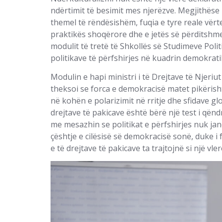
ndërtimit të besimit mes njerëzve. Megjithëse
themel të rëndësishëm, fuqia e tyre reale vër
praktikës shoqërore dhe e jetës së përditshm
modulit të tretë të Shkollës së Studimeve Polit
politikave të përfshirjes në kuadrin demokratik
Modulin e hapi ministri i të Drejtave të Njeriut d
theksoi se forca e demokracisë matet pikërish
në kohën e polarizimit në rritje dhe sfidave glo
drejtave të pakicave është bërë një test i qën
me mesazhin se politikat e përfshirjes nuk jan
çështje e cilësisë së demokracisë sonë, duke i
e të drejtave të pakicave ta trajtojnë si një 