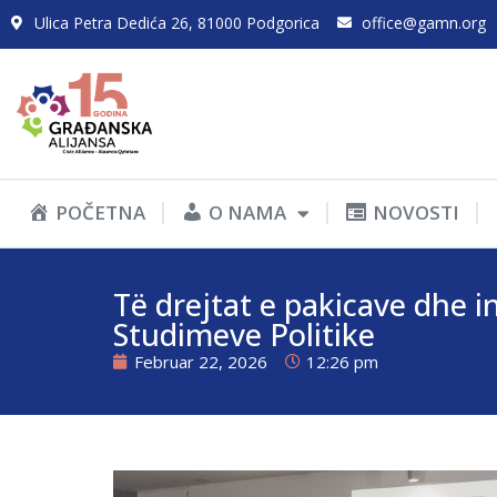
Ulica Petra Dedića 26, 81000 Podgorica
office@gamn.org
POČETNA
O NAMA
NOVOSTI
Të drejtat e pakicave dhe in
Studimeve Politike
Februar 22, 2026
12:26 pm