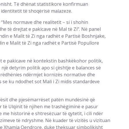
konisht. Të dhënat statistikore konfirmuan
identitetit të shoqërisë malazeze.
“Mes normave dhe realitetit – si i shohin
he të drejtat e pakicave në Mal të Zi”. Në panel
in e Malit të Zi nga radhët e Partisë Boshnjake,
n e Malit të Zi nga radhët e Partisë Popullore
at e pakicave në kontekstin bashkëkohor politik,
 një detyrim politik apo si çështje e balances së
arrëdhënies ndërmjet kornizës normative dhe
 se ku ndodhet sot Mali i Zi midis standardeve
rrësit dhe pjesëmarrëset patën mundësinë që
r të Ulqinit të njihen me trashëgiminë e pasur
 me historinë e shtresëzuar të qytetit, i cili ndër
izimeve të ndryshme. Në kuader të vizitës u vizituan
dhe Xhamia Qendrore, duke theksuar simbolikisht