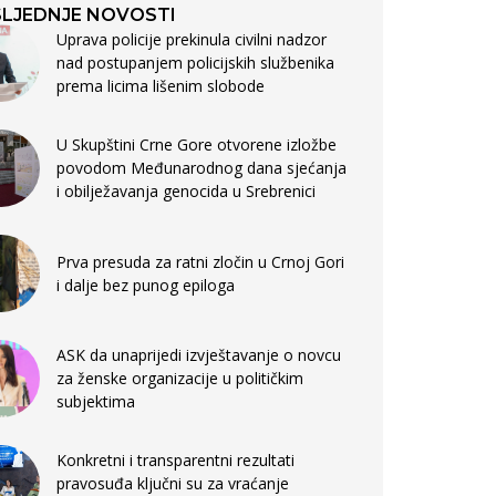
LJEDNJE NOVOSTI
Uprava policije prekinula civilni nadzor
nad postupanjem policijskih službenika
prema licima lišenim slobode
U Skupštini Crne Gore otvorene izložbe
povodom Međunarodnog dana sjećanja
i obilježavanja genocida u Srebrenici
Prva presuda za ratni zločin u Crnoj Gori
i dalje bez punog epiloga
ASK da unaprijedi izvještavanje o novcu
za ženske organizacije u političkim
subjektima
Konkretni i transparentni rezultati
pravosuđa ključni su za vraćanje