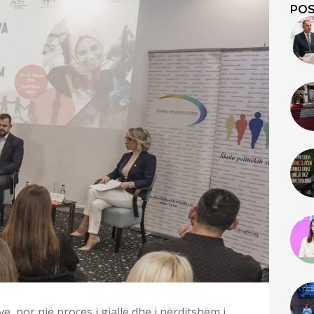
POS
e, por një proces i gjallë dhe i përditshëm i