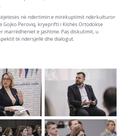
.
këjetesës në ndertimin e mirëkuptimit ndërkulturor
 Gojko Peroviq, kryeprifti i Kishës Ortodokse
ër marrëdhëniet e jashtme. Pas diskutimit, u
spektit të ndersjellë dhe dialogut.