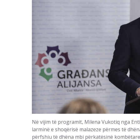
Në vijim të programit, Milena Vukotiq nga Enti
larminë e shoqërisë malazeze përmes të dhënave
përfshiu të dhëna mbi përkatësinë kombëtare 