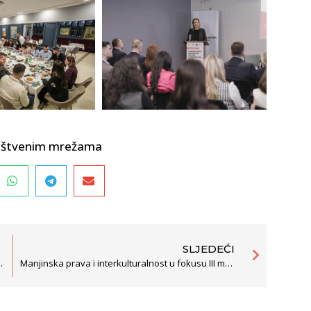
društvenim mrežama
SLJEDEĆI
rebe plastike u Crnoj Gori
Manjinska prava i interkulturalnost u fokusu III modula Škole političkih studija