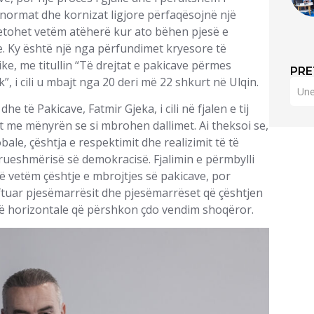
 normat dhe kornizat ligjore përfaqësojnë një
tetohet vetëm atëherë kur ato bëhen pjesë e
e. Ky është një nga përfundimet kryesore të
ike, me titullin “Të drejtat e pakicave përmes
PRE
”, i cili u mbajt nga 20 deri më 22 shkurt në Ulqin.
he të Pakicave, Fatmir Gjeka, i cili në fjalen e tij
t me mënyrën se si mbrohen dallimet. Ai theksoi se,
bale, çështja e respektimit dhe realizimit të të
drueshmërisë së demokracisë. Fjalimin e përmbylli
ë vetëm çështje e mbrojtjes së pakicave, por
 ftuar pjesëmarrësit dhe pjesëmarrëset që çështjen
vlerë horizontale që përshkon çdo vendim shoqëror.