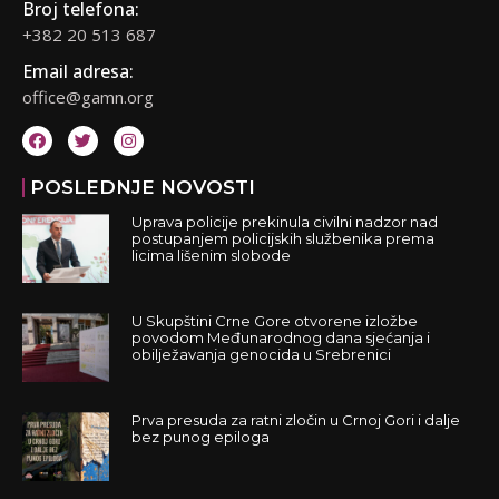
Broj telefona:
+382 20 513 687
Email adresa:
office@gamn.org
POSLEDNJE NOVOSTI
Uprava policije prekinula civilni nadzor nad
postupanjem policijskih službenika prema
licima lišenim slobode
U Skupštini Crne Gore otvorene izložbe
povodom Međunarodnog dana sjećanja i
obilježavanja genocida u Srebrenici
Prva presuda za ratni zločin u Crnoj Gori i dalje
bez punog epiloga