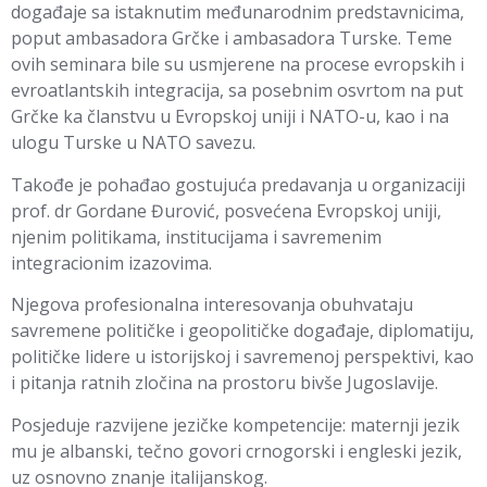
događaje sa istaknutim međunarodnim predstavnicima,
poput ambasadora Grčke i ambasadora Turske. Teme
ovih seminara bile su usmjerene na procese evropskih i
evroatlantskih integracija, sa posebnim osvrtom na put
Grčke ka članstvu u Evropskoj uniji i NATO-u, kao i na
ulogu Turske u NATO savezu.
Takođe je pohađao gostujuća predavanja u organizaciji
prof. dr Gordane Đurović, posvećena Evropskoj uniji,
njenim politikama, institucijama i savremenim
integracionim izazovima.
Njegova profesionalna interesovanja obuhvataju
savremene političke i geopolitičke događaje, diplomatiju,
političke lidere u istorijskoj i savremenoj perspektivi, kao
i pitanja ratnih zločina na prostoru bivše Jugoslavije.
Posjeduje razvijene jezičke kompetencije: maternji jezik
mu je albanski, tečno govori crnogorski i engleski jezik,
uz osnovno znanje italijanskog.