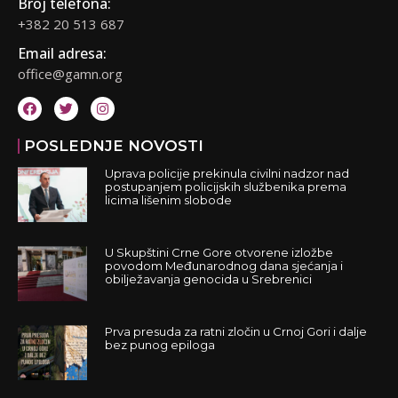
Broj telefona:
+382 20 513 687
Email adresa:
office@gamn.org
POSLEDNJE NOVOSTI
Uprava policije prekinula civilni nadzor nad
postupanjem policijskih službenika prema
licima lišenim slobode
U Skupštini Crne Gore otvorene izložbe
povodom Međunarodnog dana sjećanja i
obilježavanja genocida u Srebrenici
Prva presuda za ratni zločin u Crnoj Gori i dalje
bez punog epiloga