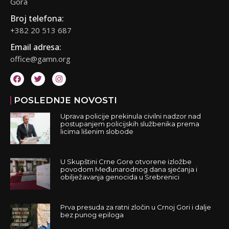
Gora
Broj telefona:
+382 20 513 687
Email adresa:
office@gamn.org
POSLEDNJE NOVOSTI
Uprava policije prekinula civilni nadzor nad
postupanjem policijskih službenika prema
licima lišenim slobode
U Skupštini Crne Gore otvorene izložbe
povodom Međunarodnog dana sjećanja i
obilježavanja genocida u Srebrenici
Prva presuda za ratni zločin u Crnoj Gori i dalje
bez punog epiloga