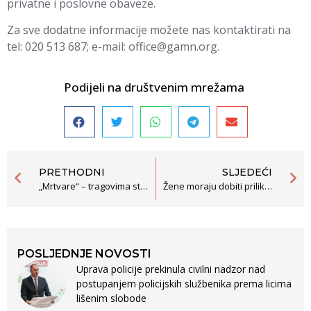
privatne i poslovne obaveze.
Za sve dodatne informacije možete nas kontaktirati na
tel: 020 513 687; e-mail:
office@gamn.org
.
Podijeli na društvenim mrežama
PRETHODNI
SLJEDEĆI
„Mrtvare“ – tragovima stradanja u Srebrenici
Žene moraju dobiti priliku da ostvare svoj politički potencijal
POSLJEDNJE NOVOSTI
Uprava policije prekinula civilni nadzor nad
postupanjem policijskih službenika prema licima
lišenim slobode