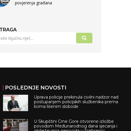
povjerenja građana
TRAGA
POSLEDNJE NOVOSTI
Uprava policije prekinula civilni nadzor nad
postupanjem policijskih službenika prema
licima lišenim slobode
U Skupštini Crne Gore otvorene izložbe
povodom Međunarodnog dana sjećanja i
obilježavanja genocida u Srebrenici