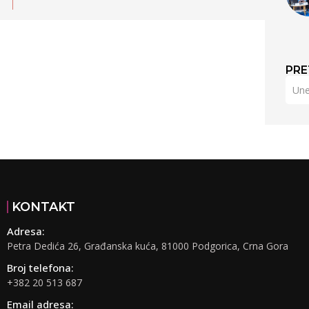
PRE
KONTAKT
Adresa:
Petra Dedića 26, Građanska kuća, 81000 Podgorica, Crna Gora
Broj telefona:
+382 20 513 687
Email adresa: