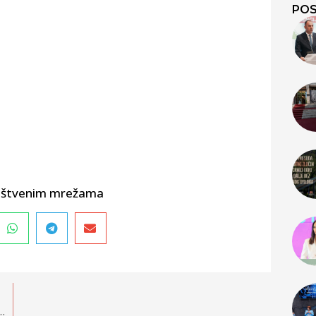
POS
društvenim mrežama
novinarske priče o interkulturalnosti u Crnoj Gori