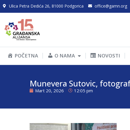
Ulica Petra Dedića 26, 81000 Podgorica
office@gamn.org
POČETNA
O NAMA
NOVOSTI
Munevera Sutovic, fotograf
Mart 20, 2026
12:05 pm