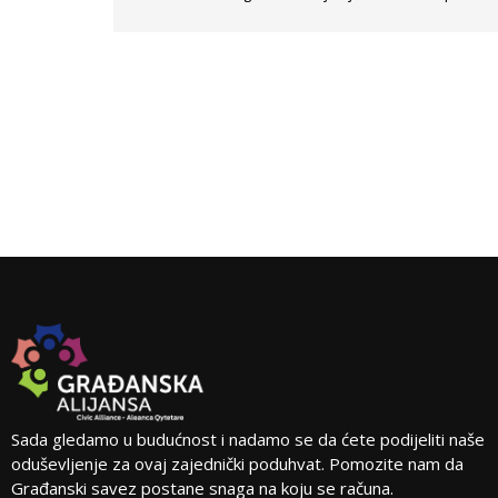
Sada gledamo u budućnost i nadamo se da ćete podijeliti naše
oduševljenje za ovaj zajednički poduhvat. Pomozite nam da
Građanski savez postane snaga na koju se računa.