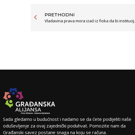
PRETHODNI
Vladavina prava mora i
Sada gledamo u budućnost i nadamo se da ćete podijeliti naše
oduševljenje za ovaj zajednički poduhvat. Pomozite nam da
Građanski savez postane snaga na koju se računa.