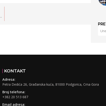
zaći iz fioka da bi institucije povratile povjerenje građana.
PRE
KONTAKT
Adresa:
Petra Dedića 26, Građanska kuća, 81000 Podgorica, Crna Gora
Broj telefona:
+382 20 513 687
Email adresa: