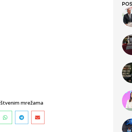
POS
društvenim mrežama