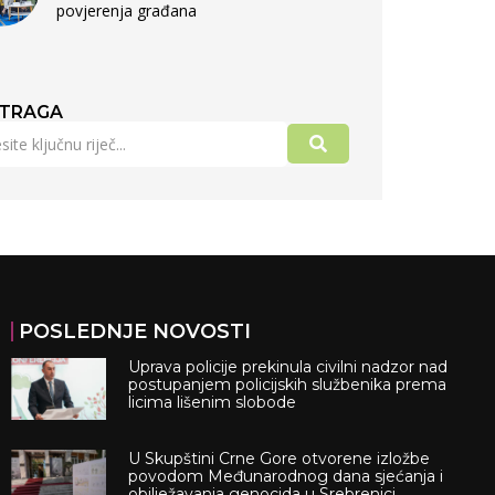
povjerenja građana
TRAGA
POSLEDNJE NOVOSTI
Uprava policije prekinula civilni nadzor nad
postupanjem policijskih službenika prema
licima lišenim slobode
U Skupštini Crne Gore otvorene izložbe
povodom Međunarodnog dana sjećanja i
obilježavanja genocida u Srebrenici