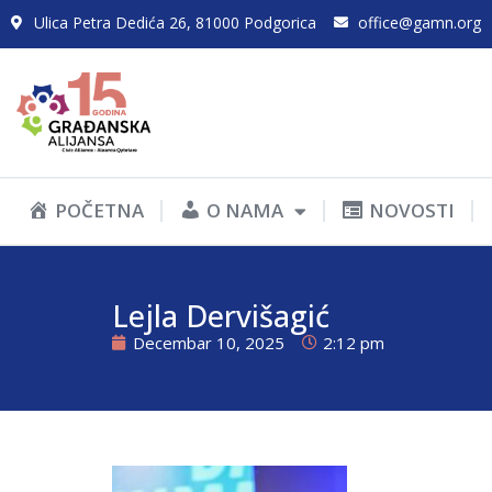
Ulica Petra Dedića 26, 81000 Podgorica
office@gamn.org
POČETNA
O NAMA
NOVOSTI
Lejla Dervišagić
Decembar 10, 2025
2:12 pm