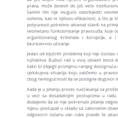
prava, može dovesti do još veće instituciona
Samim tim nije moguće obezbijediti nesmet
sistema, kao ni njihovu efikasnost, a što je
potpunosti potrebno akcenat staviti na primj
nesmetano funkcionisanje pravosuđa, koje će 
organizovanog kriminala i korupcije, a i
bezrezervno uživanje.
Jedan od ključnih problema koji nije izostao n
tužilaštva. Budući rad u ovoj oblasti mora 
kako bi izbjegli promjenu ranijeg dostignuća 
cjelokupna situacija koju zatičemo u pravos
zbog nemogućnosti da se postigne dogovor 
Kada je u pitanju proces suočavanja sa prošlo
u vezi sa dosadašnjim postupcima u radu pr
dodajemo da se nije pokrenulo pitanje odgovorn
nijesu postupali u skladu sa zakonskim obave
odgovorni ostanu van ruke pravde te ukazu