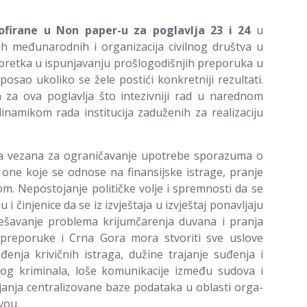
ofirane u Non paper-u za poglavlja 23 i 24
u
nih međunarodnih i organizacija civilnog društva u
pretka u ispunjavanju prošlogodišnjih preporuka u
posao ukoliko se žele postići konkretniji rezultati.
za ova poglavlja što intezivniji rad u narednom
namikom rada institucija zaduženih za realizaciju
anja vezana za ograničavanje upotrebe sporazuma o
i one koje se odnose na finansijske istrage, pranje
m. Nepostojanje političke volje i spremnosti da se
činjenice da se iz izvještaja u izvještaj ponavljaju
ješavanje problema krijumčarenja duvana i pranja
preporuke i Crna Gora mora stvoriti sve uslove
nja krivičnih istraga, dužine trajanje suđenja i
og kriminala, loše komunikacije između sudova i
ljanja centralizovane baze podataka u oblasti orga­
vou.