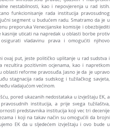
lne nestabilnosti, kao i nepovjerenja u rad istih.
ano funkcionisanje rada institucija pravosudnog
 ključni segment u budućem radu. Smatramo da je u
enu preporuka Venecijanske komisije i obezbijediti
kasnije uticati na napredak u oblasti borbe protiv
 osigurati vladavinu prava i omogućiti njihovo
i ovaj put, jeste političko uplitanje u rad sudstva i
da rezultira pozitivnim ocjenama, kao i napretkom
u oblasti reforme pravosuđa. Jasno je da je upravo
uđu stagnacija rada sudskog i tužilačkog savjeta,
među vladajućom većinom.
šću, pored ukazanih nedostataka u izvještaju EK, a
avosudnih institucija, a prije svega tužilaštva,
osti predstavnika institucija koji vec tri decenije
zama i koji na takav način su omogućili da brojni
jemo EK da u sljedećem izvještaju i ovo bude u