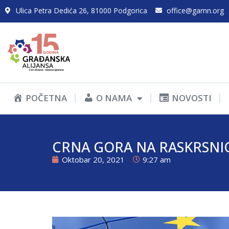
Ulica Petra Dedića 26, 81000 Podgorica
office@gamn.org
POČETNA
O NAMA
NOVOSTI
CRNA GORA NA RASKRSNIC
Oktobar 20, 2021
9:27 am