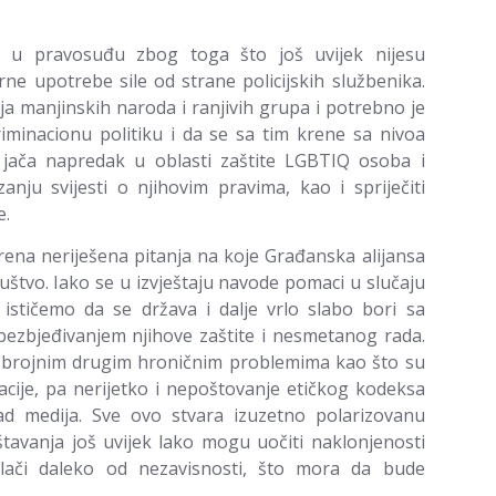
ti u pravosuđu zbog toga što još uvijek nijesu
erne upotrebe sile od strane policijskih službenika.
ja manjinskih naroda i ranjivih grupa i potrebno je
iminacionu politiku i da se sa tim krene sa nivoa
 i jača napredak u oblasti zaštite LGBTIQ osoba i
anju svijesti o njihovim pravima, kao i spriječiti
e.
rena neriješena pitanja na koje Građanska alijansa
štvo. Iako se u izvještaju navode pomaci u slučaju
ističemo da se država i dalje vrlo slabo bori sa
bezbjeđivanjem njihove zaštite i nesmetanog rada.
sa brojnim drugim hroničnim problemima kao što su
cije, pa nerijetko i nepoštovanje etičkog kodeksa
 rad medija. Sve ovo stvara izuzetno polarizovanu
eštavanja još uvijek lako mogu uočiti naklonjenosti
lači daleko od nezavisnosti, što mora da bude