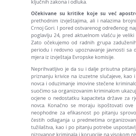
ključnih zakona i odluka.
Očekivane su kritike koje su već apostr
prethodnim izvještajima, ali i nalazima broj
Crnoj Gori. I pored ostvarenog određenog na
poglavlju 24, pred aktuelnom vlašću je veliki 
Zato očekujemo od radnih grupa zaduženih 
periodu i redovno upoznavanje javnosti sa di
mjera iz izvještaja Evropske komisije.
Neprihvatljivo je da su i dalje prisutna pit
priznanju krivice na izuzetne slučajeve, kao 
novca i oduzimanje imovine stečene kriminalo
suočimo sa organizovanim kriminalom ukazuju i 
ocjene o nedostatku kapaciteta države za r
novca. Konačno se moraju ispoštovati ove 
neophodne za efikasnost po pitanju sprovođe
čestih odlaganja u predmetima organizovan
tužilaštva, kao i po pitanju potrebe uspostav
nizovanog kriminala i korupcije na visokom ni