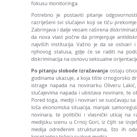
fokusu monitoringa.
Potrebno je postaviti pitanje odgovornos
razriješeni svi slučajevi koji se tiču prekomj
Zabrinjava i dalje veoam raširena diskriminaci
da nova vlast počne da primjenjuje antidiskr
najviših institucija. Važno je da se ostvari
njihovog statusa, gdje će se raditi na podiz
diskriminacija na osnovu seksualne orijentacij
Po pitanju slobode izražavanja
ostaju otvo
godinama ukazuje, a koja tište crnogorsko dru
istrage napada na novinarku Oliveru Lakić, 
slučajevima napada i ubistava novinare, te o
Pored toga, mediji i novinari se suočavaju 
loša ekonomska situacija, manjak samoregula
novinara, te politički i vlasnički uticaj na
medijsku scenu u Crnoj Gori, iz čijih se izvj
medija određenim strukturama, što ih odv
kosntantna težnja svakog medija.