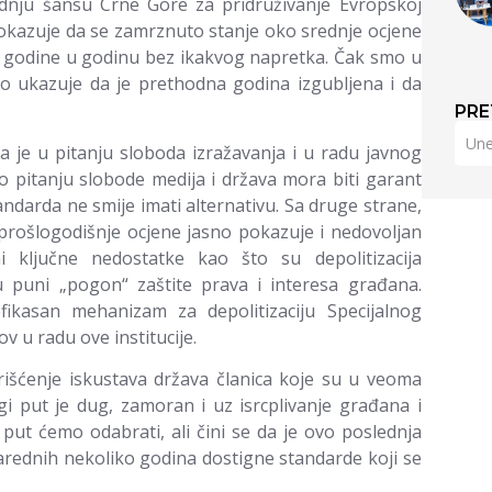
ednju šansu Crne Gore za pridruživanje Evropskoj
o pokazuje da se zamrznuto stanje oko srednje ocjene
 iz godine u godinu bez ikakvog napretka. Čak smo u
to ukazuje da je prethodna godina izgubljena i da
PRE
 je u pitanju sloboda izražavanja i u radu javnog
po pitanju slobode medija i država mora biti garant
ndarda ne smije imati alternativu. Sa druge strane,
 prošlogodišnje ocjene jasno pokazuje i nedovoljan
i ključne nedostatke kao što su depolitizacija
 u puni „pogon“ zaštite prava i interesa građana.
ikasan mehanizam za depolitizaciju Specijalnog
ov u radu ove institucije.
rišćenje iskustava država članica koje su u veoma
 put je dug, zamoran i uz isrcplivanje građana i
ut ćemo odabrati, ali čini se da je ovo poslednja
arednih nekoliko godina dostigne standarde koji se