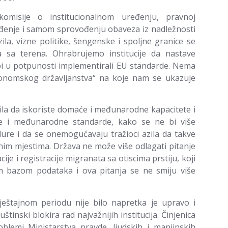
omisije o institucionalnom uređenju, pravnoj
ođenje i samom sprovođenju obaveza iz nadležnosti
azila, vizne politike, šengenske i spoljne granice se
 sa terena. Ohrabrujemo institucije da nastave
 bi u potpunosti implementirali EU standarde. Nema
ekonomskog državljanstva“ na koje nam se ukazuje
zila da iskoriste domaće i međunarodne kapacitete i
e i međunarodne standarde, kako se ne bi više
re i da se onemogućavaju tražioci azila da takve
m mjestima. Država ne može više odlagati pitanje
je i registracije migranata sa otiscima prstiju, koji
m bazom podataka i ova pitanja se ne smiju više
eštajnom periodu nije bilo napretka je upravo i
štinski blokira rad najvažnijih institucija. Činjenica
oblemi Ministarstva pravde, ljudskih i manjinskih