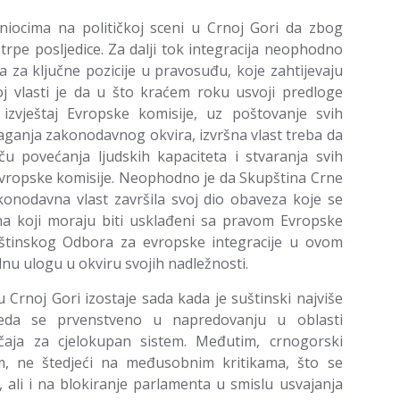
iniocima na političkoj sceni u Crnoj Gori da zbog
trpe posljedice. Za dalji tok integracija neophodno
a za ključne pozicije u pravosuđu, koje zahtijevaju
oj vlasti je da u što kraćem roku usvoji predloge
izvještaj Evropske komisije, uz poštovanje svih
ganja zakonodavnog okvira, izvršna vlast treba da
u povećanja ljudskih kapaciteta i stvaranja svih
vropske komisije. Neophodno je da Skupština Crne
konodavna vlast završila svoj dio obaveza koje se
a koji moraju biti usklađeni sa pravom Evropske
upštinskog Odbora za evropske integracije u ovom
lnu ulogu u okviru svojih nadležnosti.
 u Crnoj Gori izostaje sada kada je suštinski najviše
gleda se prvenstveno u napredovanju u oblasti
čaja za cjelokupan sistem. Međutim, crnogorski
om, ne štedjeći na međusobnim kritikama, što se
 ali i na blokiranje parlamenta u smislu usvajanja