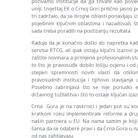
pozivamo institucije da ga shvate kao posl
uniji. Izvještaj EK o Crnoj Gori prilično jasn
tri zadržalo, da se brojne oblasti ponavljaju
pojedinim ključnim oblastima i nazadovali, š
sada treba poraditi na postizanju rezultata.
Raduje da je konačno došlo do napretka kada
servisa RTCG, ali ipak ostaju ključni izazovi 
zaštite novinara a primjena profesionalnih sta
to što je pravosuđe dobilo lošiju ocjenu i od
stepen spremnosti novih vlasti da otklon
pravosudnih institucija i njihovo stavljanje
Posebno zabrinjava što se nije ponudio ef
državnog tužilaštva i što to ostaje ključan izaz
Crna Gora je na raskrnici i jedan put su ko
kratkom roku implementirale reforme a drugi
naših partnera u EU. Na nama samim je koji p
šansa da se odabere pravi i da Crna Gora u n
od nas zahtijevaju.