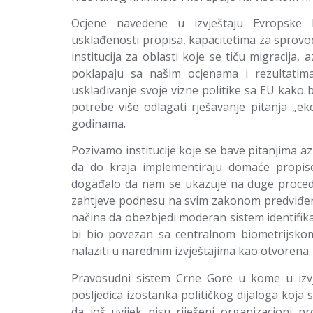
Ocjene navedene u izvještaju Evropske k
usklađenosti propisa, kapacitetima za sprov
institucija za oblasti koje se tiču migracija, 
poklapaju sa našim ocjenama i rezultatima
usklađivanje svoje vizne politike sa EU kako
potrebe više odlagati rješavanje pitanja „
godinama.
Pozivamo institucije koje se bave pitanjima a
da do kraja implementiraju domaće propis
događalo da nam se ukazuje na duge procedu
zahtjeve podnesu na svim zakonom predviđeni
načina da obezbjedi moderan sistem identifikaci
bi bio povezan sa centralnom biometrijsko
nalaziti u narednim izvještajima kao otvorena.
Pravosudni sistem Crne Gore u kome u izvj
posljedica izostanka političkog dijaloga koja su
da još uvijek nisu riješeni organizacioni pr