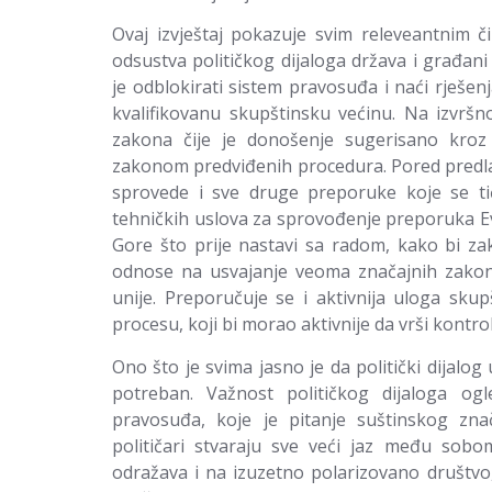
Ovaj izvještaj pokazuje svim releveantnim č
odsustva političkog dijaloga država i građani 
je odblokirati sistem pravosuđa i naći rješenj
kvalifikovanu skupštinsku većinu. Na izvršn
zakona čije je donošenje sugerisano kroz 
zakonom predviđenih procedura. Pored predla
sprovede i sve druge preporuke koje se tič
tehničkih uslova za sprovođenje preporuka E
Gore što prije nastavi sa radom, kako bi za
odnose na usvajanje veoma značajnih zakon
unije. Preporučuje se i aktivnija uloga sk
procesu, koji bi morao aktivnije da vrši kontro
Ono što je svima jasno je da politički dijalog
potreban. Važnost političkog dijaloga o
pravosuđa, koje je pitanje suštinskog zna
političari stvaraju sve veći jaz među sob
odražava i na izuzetno polarizovano društvo,