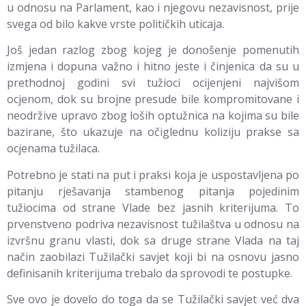
u odnosu na Parlament, kao i njegovu nezavisnost, prije
svega od bilo kakve vrste političkih uticaja.
Još jedan razlog zbog kojeg je donošenje pomenutih
izmjena i dopuna važno i hitno jeste i činjenica da su u
prethodnoj godini svi tužioci ocijenjeni najvišom
ocjenom, dok su brojne presude bile kompromitovane i
neodržive upravo zbog loših optužnica na kojima su bile
bazirane, što ukazuje na očiglednu koliziju prakse sa
ocjenama tužilaca.
Potrebno je stati na put i praksi koja je uspostavljena po
pitanju rješavanja stambenog pitanja pojedinim
tužiocima od strane Vlade bez jasnih kriterijuma. To
prvenstveno podriva nezavisnost tužilaštva u odnosu na
izvršnu granu vlasti, dok sa druge strane Vlada na taj
način zaobilazi Tužilački savjet koji bi na osnovu jasno
definisanih kriterijuma trebalo da sprovodi te postupke.
Sve ovo je dovelo do toga da se Tužilački savjet već dva