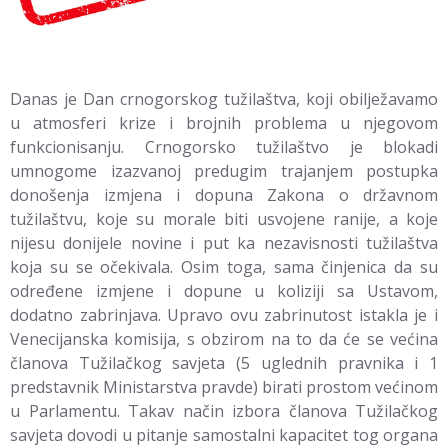
Danas je Dan crnogorskog tužilaštva, koji obilježavamo
u atmosferi krize i brojnih problema u njegovom
funkcionisanju. Crnogorsko tužilaštvo je blokadi
umnogome izazvanoj predugim trajanjem postupka
donošenja izmjena i dopuna Zakona o državnom
tužilaštvu, koje su morale biti usvojene ranije, a koje
nijesu donijele novine i put ka nezavisnosti tužilaštva
koja su se očekivala. Osim toga, sama činjenica da su
određene izmjene i dopune u koliziji sa Ustavom,
dodatno zabrinjava. Upravo ovu zabrinutost istakla je i
Venecijanska komisija, s obzirom na to da će se većina
članova Tužilačkog savjeta (5 uglednih pravnika i 1
predstavnik Ministarstva pravde) birati prostom većinom
u Parlamentu. Takav način izbora članova Tužilačkog
savjeta dovodi u pitanje samostalni kapacitet tog organa