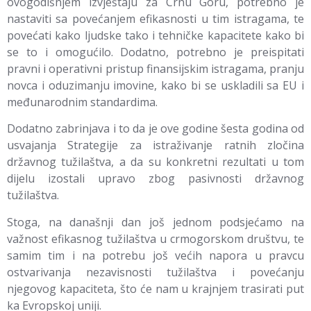
ovogodišnjem izvještaju za Crnu Goru, potrebno je
nastaviti sa povećanjem efikasnosti u tim istragama, te
povećati kako ljudske tako i tehničke kapacitete kako bi
se to i omogućilo. Dodatno, potrebno je preispitati
pravni i operativni pristup finansijskim istragama, pranju
novca i oduzimanju imovine, kako bi se uskladili sa EU i
međunarodnim standardima.
Dodatno zabrinjava i to da je ove godine šesta godina od
usvajanja Strategije za istraživanje ratnih zločina
državnog tužilaštva, a da su konkretni rezultati u tom
dijelu izostali upravo zbog pasivnosti državnog
tužilaštva.
Stoga, na današnji dan još jednom podsjećamo na
važnost efikasnog tužilaštva u crmogorskom društvu, te
samim tim i na potrebu još većih napora u pravcu
ostvarivanja nezavisnosti tužilaštva i povećanju
njegovog kapaciteta, što će nam u krajnjem trasirati put
ka Evropskoj uniji.