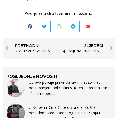
Podijeli na društvenim mrežama
PRETHODNI
SLJEDEĆI
IZLAZ IZ VD STANJA DA BUDE PRIORITET – INTERESI GRAĐANA DA BUDU IZNAD PARTIJSKIH
SJEĆANJE NA ,, KRISTALNU NOĆ”
POSLJEDNJE NOVOSTI
Uprava policije prekinula civilni nadzor nad
postupanjem policijskih službenika prema licima
lišenim slobode
U Skupštini Crne Gore otvorene izložbe
povodom Međunarodnog dana sjećanja i