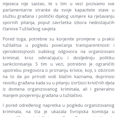
mjeseca nije sastao, te s tim u vezi pozivamo sve
parlamentarne stranke da svoje kapacitete stave u
službu građana i politički dijalog usmjere ka rješavanju
spornih pitanja, poput završetka izbora nedostajućih
članova Tužilačkog savjeta.
Pored toga, potrebne su korjenite promjene u praksi
tužilaštva u pogledu povećanja transparentnosti i
vjerodostojnosti sudskog odgovora na organizovani
kriminal, kroz odvraćajuću i dosljedniju politiku
sankcionisanja. S tim u vezi, potrebno je ograničiti
upotrebu pregovora o priznanju krivice, koji, s obzirom
na to da po prirodi vodi blažim kaznama, doprinosi
revoltu građana kada su u pitanju izvršioci krivičnih djela
iz domena organizovanog kriminala, ali i generalno
manjem povjerenju građana u tužilaštvo.
I pored određenog napretka u pogledu organizovanog
kriminala, na šta je ukazala Evropska komisija u